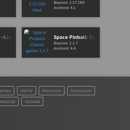
Версия: 1.17.280
Android 4.1
ames
 -Lively 4D Launcher 3.6 Mod (Premium)
Space Pinball: Classic game 1.
Версия: 1.1.7
Android 4.4
oney
NSFW
Premium
Simulator
версия
полная