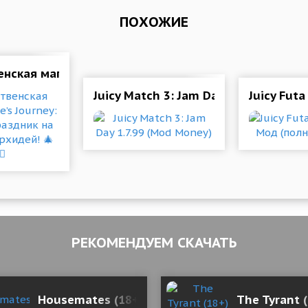
ПОХОЖИЕ
ская магия в June’s Journey: Спасите праздник на Ос
od (Free Shopping)
Juicy Match 3: Jam Day 1.7.99 (Mod 
Juicy Futa
РЕКОМЕНДУЕМ СКАЧАТЬ
од (полная версия)
Housemates (18+) 0.09 Мод (полная версия)
The Tyrant 