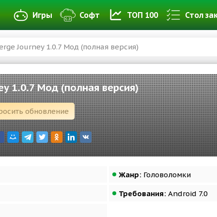
Игры
Софт
ТОП 100
Стол за
erge Journey 1.0.7 Мод (полная версия)
ey 1.0.7 Мод (полная версия)
росить обновление
Жанр:
Головоломки
Требования:
Android 7.0