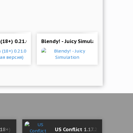
трове Орхидей! 🎄🕵️‍♀️
Money)
 (18+) 0.21.0 Мод (полная версия)
Blendy! - Juicy Simulation
(18+) 0.9.7 Мод (полная версия)
US Conflict 1.17.280 Mod (Unlo