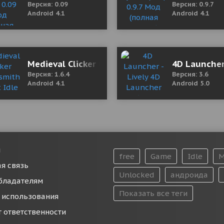
Версия: 0.09
Версия: 0.9.7
Android 4.1
Android 4.1
emium)
Medieval Clicker Blacksmith - Best Idle Tap G
4D Launcher
Версия: 1.6.4
Версия: 3.6
Android 4.1
Android 5.0
и
free
Game
Idle
M
я связь
Unlocked
андроида
бладателям
Показать все теги
 использования
т ответственности