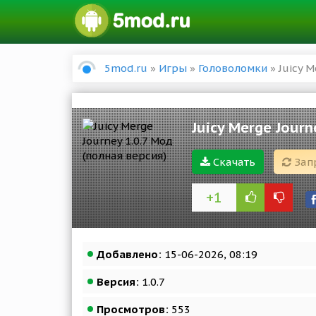
5mod.ru
»
Игры
»
Головоломки
» Juicy M
Juicy Merge Journ
Скачать
Зап
+1
Добавлено:
15-06-2026, 08:19
Версия:
1.0.7
Просмотров:
553