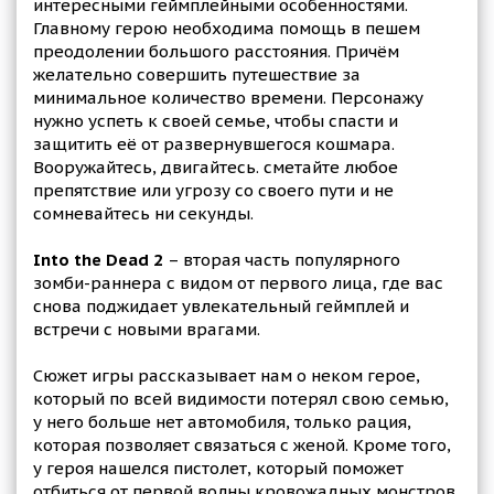
интересными геймплейными особенностями.
Главному герою необходима помощь в пешем
преодолении большого расстояния. Причём
желательно совершить путешествие за
минимальное количество времени. Персонажу
нужно успеть к своей семье, чтобы спасти и
защитить её от развернувшегося кошмара.
Вооружайтесь, двигайтесь. сметайте любое
препятствие или угрозу со своего пути и не
сомневайтесь ни секунды.
Into the Dead 2
– вторая часть популярного
зомби-раннера с видом от первого лица, где вас
снова поджидает увлекательный геймплей и
встречи с новыми врагами.
Сюжет игры рассказывает нам о неком герое,
который по всей видимости потерял свою семью,
у него больше нет автомобиля, только рация,
которая позволяет связаться с женой. Кроме того,
у героя нашелся пистолет, который поможет
отбиться от первой волны кровожадных монстров