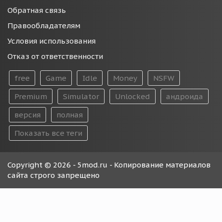
Обратная связь
Правообладателям
Условия использования
Отказ от ответственности
free
Game
Idle
Money
NSFW
Premium
Simulator
Unlocked
андроида
версия
полная
Показать все теги
Copyright © 2026 - 5mod.ru - Копирование материалов
сайта строго запрещено