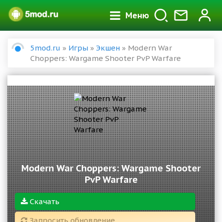
Меню
5mod.ru
»
Игры
»
Экшен
» Modern War
Choppers: Wargame Shooter PvP Warfare
Modern War Choppers: Wargame Shooter
PvP Warfare
Скачать
Запросить обновление