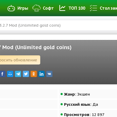
Игры
Софт
ТОП 100
Стол за
3.2.7 Mod (Unlimited gold coins)
7 Mod (Unlimited gold coins)
росить обновление
Жанр:
Экшен
Русский язык:
Да
Просмотров:
12 897