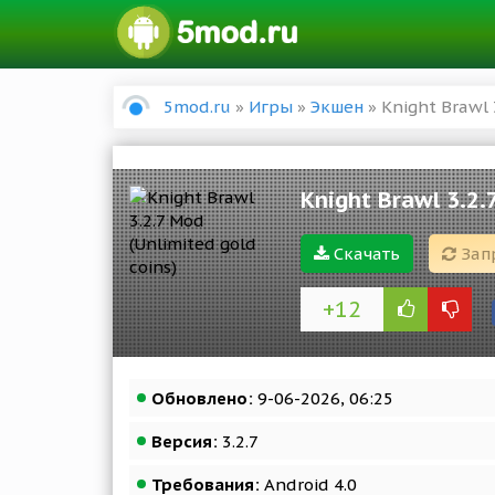
5mod.ru
»
Игры
»
Экшен
» Knight Brawl 
Knight Brawl 3.2.
Скачать
Зап
+12
Обновлено:
9-06-2026, 06:25
Версия:
3.2.7
Требования:
Android 4.0