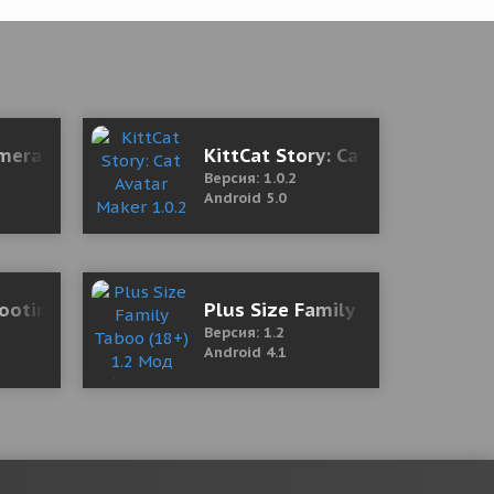
mera Monitor (Onvifer) 22.09 Mod (Pro)
KittCat Story: Cat Avatar Make
Версия: 1.0.2
Android 5.0
ерсия)
hooting Squad: Battleground Army Combat
Plus Size Family Taboo (18+) 1
Версия: 1.2
Android 4.1