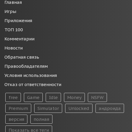
Главная
Игры
Приложения
ТОП 100
Комментарии
Новости
Обратная связь
Правообладателям
Условия использования
Отказ от ответственности
free
Game
Idle
Money
NSFW
Premium
Simulator
Unlocked
андроида
версия
полная
Показать все теги