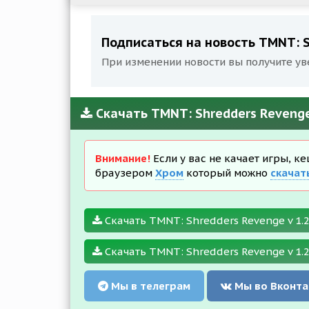
Подписаться на новость TMNT: S
При изменении новости вы получите ув
Скачать TMNT: Shredders Revenge
Внимание!
Если у вас не качает игры, к
браузером
Хром
который можно
скачат
Скачать TMNT: Shredders Revenge v 1.2
Скачать TMNT: Shredders Revenge v 1.2
Мы в телеграм
Мы во Вконта