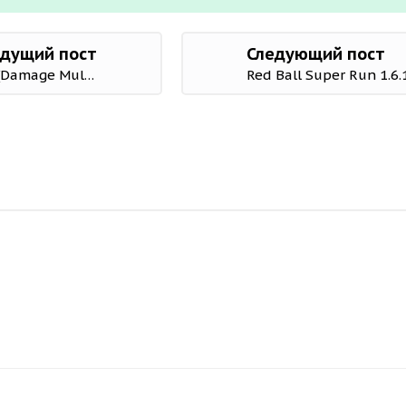
дущий пост
Следующий пост
GOHXHardcore Leveling Warrior 6.5.6 Mod (Damage Multiplier/Unlimited Skill)
Red Ball Super Run 1.6