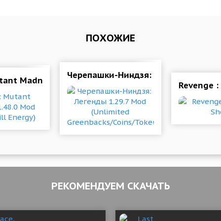
ПОХОЖИЕ
5 Mod (Lots of crystals/stamina)
Черепашки-Ниндзя: Легенды 1.29.7 
ant Madness 1.48.0 Mod (Instant Fill Energy)
Revenge :
РЕКОМЕНДУЕМ СКАЧАТЬ