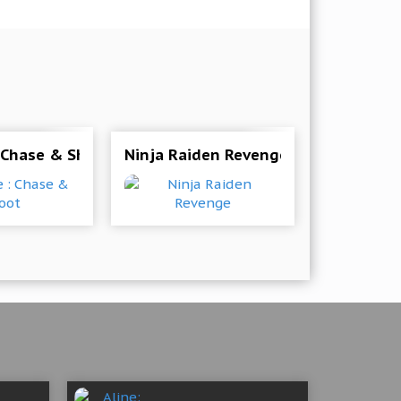
Mod (Unlimited Greenbacks/Coins/Tokens)
 Chase & Shoot
Ninja Raiden Revenge