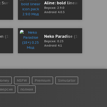
: Survival and Craft
Aline: bold linear icon pack 2.
Версия: 2.9.0
Android 4.0.3
.13-HEAD Мод (полная версия)
ion (18+) 0.5 Мод (полная версия)
Neko Paradise (18+) 0.25 Мод 
Версия: 0.25
Android 4.1
oney
NSFW
Premium
Simulator
версия
полная