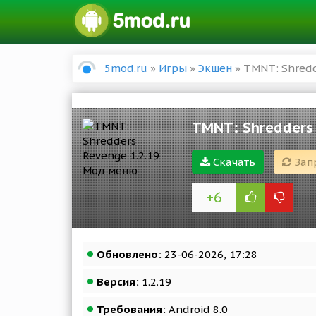
5mod.ru
»
Игры
»
Экшен
» TMNT: Shredd
TMNT: Shredders
Скачать
Зап
+6
Обновлено:
23-06-2026, 17:28
Версия:
1.2.19
Требования:
Android 8.0