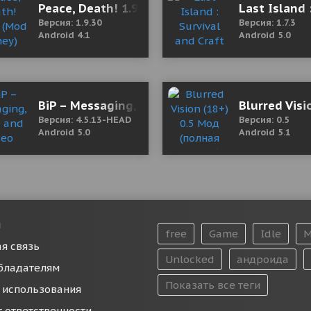
& RPG 1.13.21.187 Mod (Mega mod)
Peace, Death! 1.9.30 (Mod Money)
Last Island 
Версия: 1.9.30
Версия: 1.7.3
Android 4.1
Android 5.0
0 Мод (полная версия)
BiP – Messaging, Voice and Video Calling 4.5
Blurred Vis
Версия: 4.5.13-HEAD
Версия: 0.5
Android 5.0
Android 5.1
и
free
Game
Idle
M
я связь
Unlocked
андроида
бладателям
Показать все теги
 использования
т ответственности