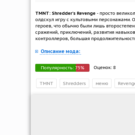
TMNT: Shredder's Revenge
- просто велико
олдскул игру с культовыми персонажами. О
героев, что обычно были лишь второстеп
сражений, приключений, развития навыков
контроллеров, большая продолжительност
Описание мода:
Оценок:
8
Популярность:
75
%
TMNT
Shredders
меню
Reveng