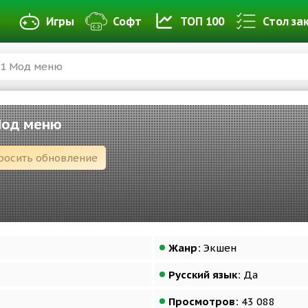
Игры
Софт
ТОП 100
Стол за
861 Мод меню
 Мод меню
росить обновление
Жанр:
Экшен
Русский язык:
Да
Просмотров:
43 088