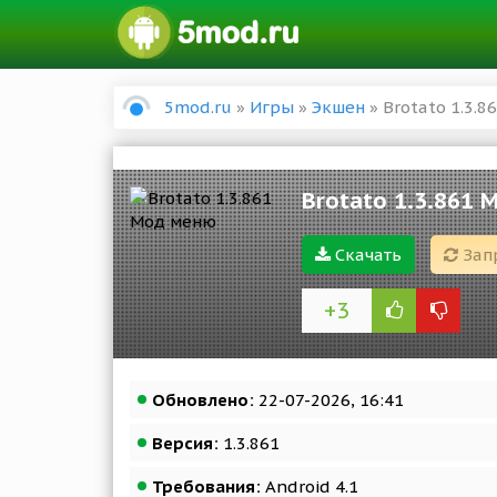
5mod.ru
»
Игры
»
Экшен
» Brotato 1.3.
Brotato 1.3.861
Скачать
Зап
+3
Обновлено:
22-07-2026, 16:41
Версия:
1.3.861
Требования:
Android 4.1