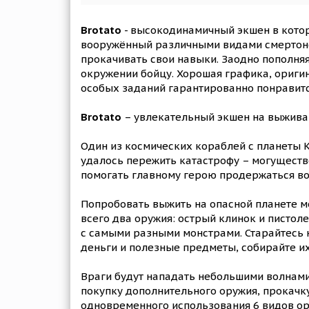
Brotato
- высокодинамичный экшен в котор
вооружённый различными видами смертонос
прокачивать свои навыки. Заодно пополня
окружении бойцу. Хорошая графика, оригин
особых заданий гарантированно понравится
Brotato
– увлекательный экшен на выживан
Один из космических кораблей с планеты 
удалось пережить катастрофу – могуществ
помогать главному герою продержаться во
Попробовать выжить на опасной планете м
всего два оружия: острый клинок и пистол
с самыми разными монстрами. Старайтесь н
деньги и полезные предметы, собирайте их
Враги будут нападать небольшими волнами
покупку дополнительного оружия, прокачку
одновременного использования 6 видов ору