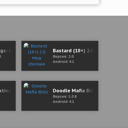
gs: Back to the 80s
Bastard (18+) 2.0 Мод (полная
8
Версия: 2.0
Android 4.1
imited Cash/Honey)
tinction 4.0.3 Мод (бесплатные покупки)
Doodle Mafia Blitz
Версия: 1.0.8
Android 4.1