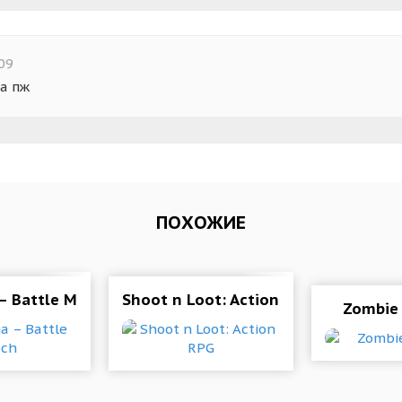
09
а пж
ПОХОЖИЕ
d Mode)
 – Battle Mech
Shoot n Loot: Action RPG
Zombie