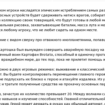
ом игроки насладятся эпическим истреблением самых ра
ных устройств будет сдерживать натиск врагов, собирать
я коллекцию своих товарищей, что будут готовы в любой 
альная рисовка, захватывающие баталии, масса лута и мо
 любому игроку, что не любит сидеть на одном месте.
ие с видом сверху про отважного инопланетянина, попавш
Картошка был вынужден совершить аварийную посадку на 
енный воин Картофан Brotato, способный в одиночку прот
 враждебном мире, до тех пор, пока не прилетит помощь 
ожно в двух игровых режимах: выживание и классический
ет. Вы будете контролировать перемещения главного героя
е подпускать их близко к герою и атакуйте издалека. Из
 и тратьте полученные средства на прокачку основных па
, зачастую их количество превышает 20. Между волнами с
 навыков и изучение способностей. Главной отличительно
жия. Герой может держать в руках как обычный автомат, 