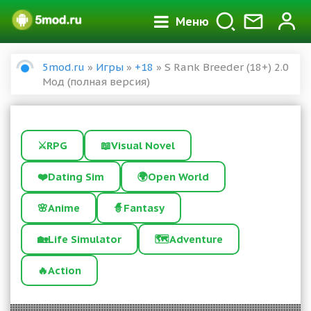
Меню
5mod.ru
»
Игры
»
+18
» S Rank Breeder (18+) 2.0
Мод (полная версия)
⚔️
RPG
📖
Visual Novel
❤️
Dating Sim
🌍
Open World
🌸
Anime
🧙
Fantasy
🏡
Life Simulator
🗺️
Adventure
🔥
Action