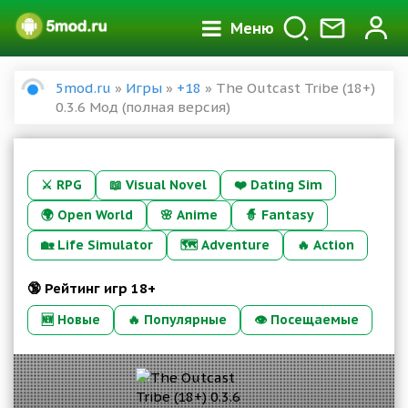
Меню
5mod.ru
»
Игры
»
+18
» The Outcast Tribe (18+)
0.3.6 Мод (полная версия)
⚔️
RPG
📖
Visual Novel
❤️
Dating Sim
🌍
Open World
🌸
Anime
🧙
Fantasy
🏡
Life Simulator
🗺️
Adventure
🔥
Action
🔞 Рейтинг игр 18+
🆕 Новые
🔥 Популярные
👁 Посещаемые