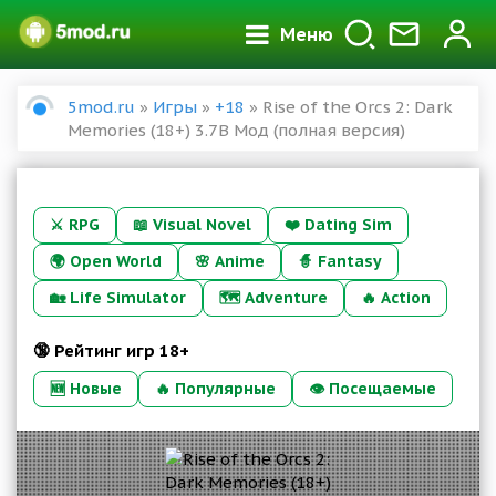
Меню
5mod.ru
»
Игры
»
+18
» Rise of the Orcs 2: Dark
Memories (18+) 3.7B Мод (полная версия)
⚔️
RPG
📖
Visual Novel
❤️
Dating Sim
🌍
Open World
🌸
Anime
🧙
Fantasy
🏡
Life Simulator
🗺️
Adventure
🔥
Action
🔞 Рейтинг игр 18+
🆕 Новые
🔥 Популярные
👁 Посещаемые