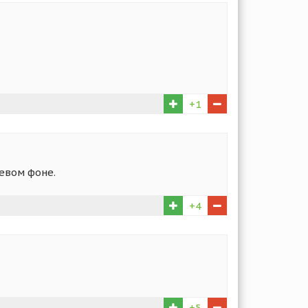
+1
жевом фоне.
+4
+5