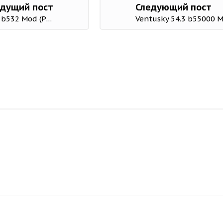
дущий пост
Следующий пост
Windfinder: Wind and Weather map 3.41.0 b532 Mod (Plus)
Ventusky 54.3 b55000 