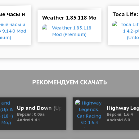
е часы и погода - Pro 9.14.0 Mod (Premium)
Toca Life:
Weather 1.85.118 Mod (Premium)
РЕКОМЕНДУЕМ СКАЧАТЬ
 4.1 Мод (полная версия)
Up and Down (Up & Down) (18+) 0.03a Мод (п
Highway Leg
Версия: 0.03a
Версия: 1.6.4
Android 4.1
Android 6.0