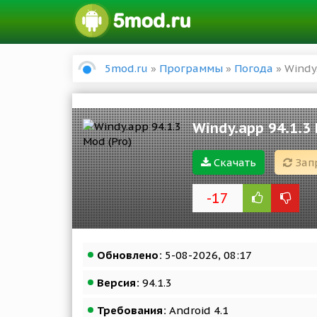
5mod.ru
»
Программы
»
Погода
» Windy.
Windy.app 94.1.3 
Скачать
Зап
-17
Обновлено:
5-08-2026, 08:17
Версия:
94.1.3
Требования:
Android 4.1