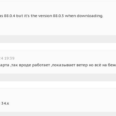
s 88.0.4 but it's the version 88.0.3 when downloading.
4 19:39
арта ,так вроде работает ,показывает ветер но всё на бе
 34.х