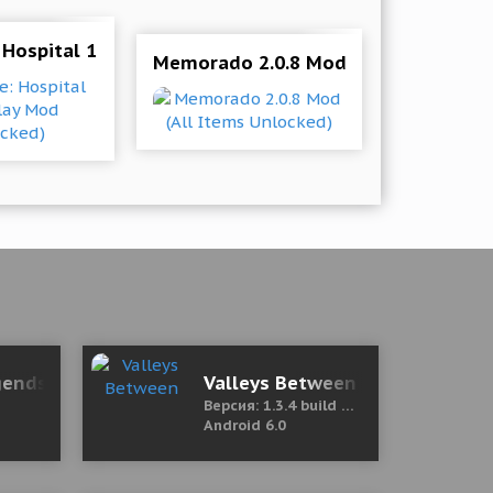
 Hospital 1.4.2-play Mod (Unlocked)
Memorado 2.0.8 Mod (All Items Unl
олная версия)
ends: Car Racing 3D 1.6.4 (Mod Money)
Valleys Between
Версия: 1.3.4 build 10201
Android 6.0