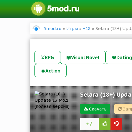
5mod.ru
»
Игры
»
+18
» Selara (18+) Up
⚔️
RPG
📖
Visual Novel
❤️
Dating
🔥
Action
Selara (18+) Upd
Скачать
Зап
+7