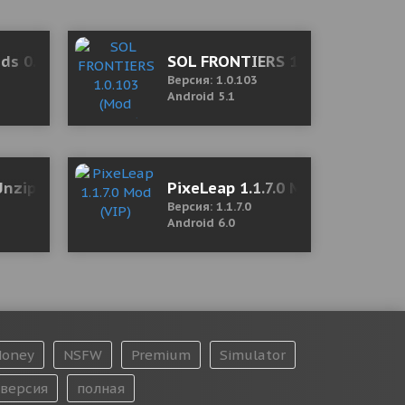
од (полная версия)
ds 0.1.14 Mod (Free Shopping)
SOL FRONTIERS 1.0.103 (Mod M
Версия: 1.0.103
Android 5.1
d)
Unzip & Zip
PixeLeap 1.1.7.0 Mod (VIP)
Версия: 1.1.7.0
Android 6.0
oney
NSFW
Premium
Simulator
версия
полная