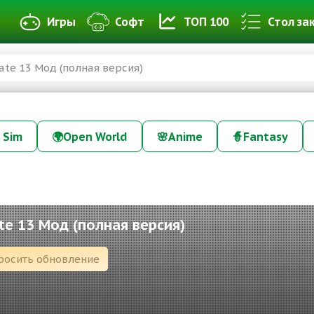
Игры
Софт
ТОП 100
Стол за
date 13 Мод (полная версия)
 Sim
🌍
Open World
🌸
Anime
🧙
Fantasy
ate 13 Мод (полная версия)
росить обновление