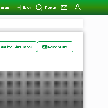
казов
Блог
Поиск
🏡
Life Simulator
🗺️
Adventure