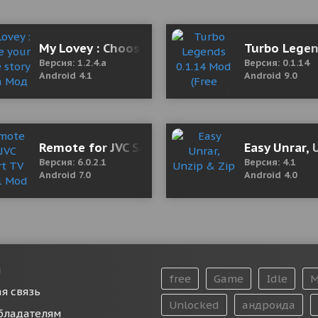
106_EU Мод (полная версия)
My Lovey : Choose your otome story 1.2.4.a М
Turbo Legen
Версия: 1.2.4.a
Версия: 0.1.14
Android 4.1
Android 9.0
1 Мод (полная версия)
Remote for JVC Smart TV 6.0.2.1 Mod (Unlocke
Easy Unrar, 
Версия: 6.0.2.1
Версия: 4.1
Android 7.0
Android 4.0
и
free
Game
Idle
M
я связь
Unlocked
андроида
бладателям