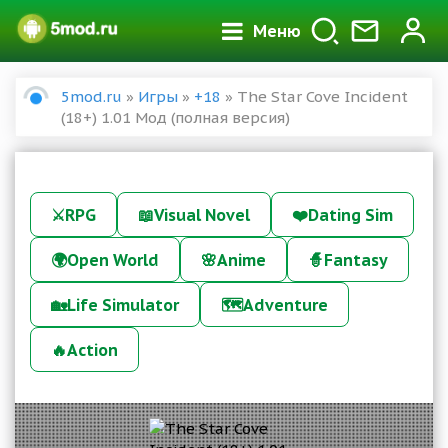
Меню
5mod.ru
»
Игры
»
+18
» The Star Cove Incident
(18+) 1.01 Мод (полная версия)
⚔️
RPG
📖
Visual Novel
❤️
Dating Sim
🌍
Open World
🌸
Anime
🧙
Fantasy
🏡
Life Simulator
🗺️
Adventure
🔥
Action