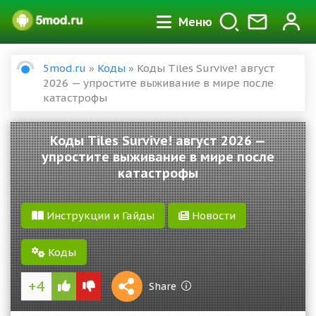
Меню
5mod.ru
»
Коды
» Коды Tiles Survive! август
2026 — упростите выживание в мире после
катастрофы
Коды Tiles Survive! август 2026 —
упростите выживание в мире после
катастрофы
Инструкции и Гайды
Новости
Коды
+4
1 S
Share
Reward