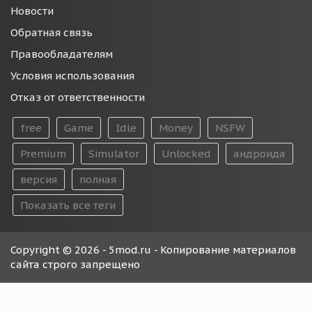
Новости
Обратная связь
Правообладателям
Условия использования
Отказ от ответственности
free
Game
Idle
Money
NSFW
Premium
Simulator
Unlocked
андроида
версия
полная
Показать все теги
Copyright © 2026 - 5mod.ru - Копирование материалов
сайта строго запрещено