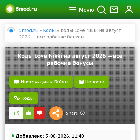
Меню
5mod.ru
»
Коды
» Коды Love Nikki на август
2026 — все рабочие бонусы
Коды Love Nikki на август 2026 — все
рабочие бонусы
Инструкции и Гайды
Новости
Коды
+3
1 S
Share
Reward
Добавлено:
3-08-2026, 11:40