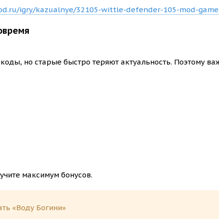
od.ru/igry/kazualnye/32105-wittle-defender-105-mod-game
овремя
коды, но старые быстро теряют актуальность. Поэтому ва
лучите максимум бонусов.
ть «Воду Богини»