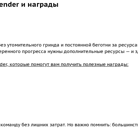
ender и награды
ез утомительного гринда и постоянной беготни за ресурса
веренного прогресса нужны дополнительные ресурсы — и з
der, которые помогут вам получить полезные награды:
команду без лишних затрат. Но важно помнить: большинст