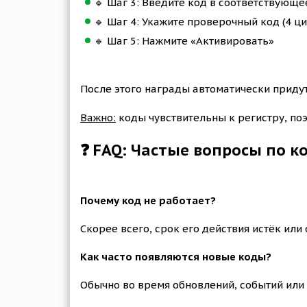
🔹 Шаг 3: Введите код в соответствующе
🔹 Шаг 4: Укажите проверочный код (4 ц
🔹 Шаг 5: Нажмите «Активировать»
После этого награды автоматически придут
Важно:
коды чувствительны к регистру, поэ
❓ FAQ: Частые вопросы по к
Почему код не работает?
Скорее всего, срок его действия истёк или
Как часто появляются новые коды?
Обычно во время обновлений, событий или