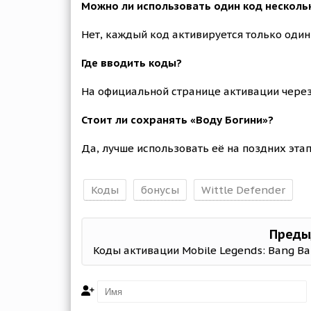
Можно ли использовать один код несколь
Нет, каждый код активируется только один 
Где вводить коды?
На официальной странице активации через 
Стоит ли сохранять «Воду Богини»?
Да, лучше использовать её на поздних этап
Коды
бонусы
Wittle Defender
Преды