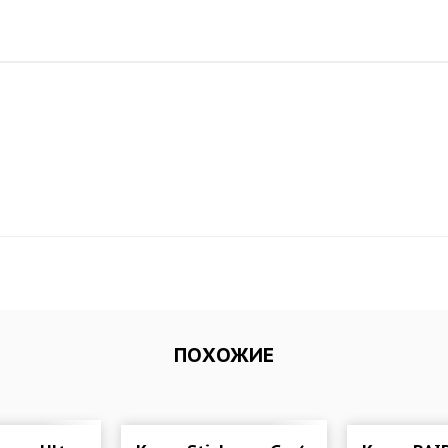
ПОХОЖИЕ