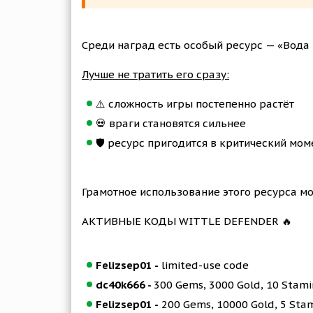
Среди наград есть особый ресурс — «Вода 
Лучше не тратить его сразу:
⚠️ сложность игры постепенно растёт
💀 враги становятся сильнее
🛡️ ресурс пригодится в критический мом
Грамотное использование этого ресурса м
АКТИВНЫЕ КОДЫ WITTLE DEFENDER 🔥
Felizsep01 -
limited-use code
dc40k666 -
300 Gems, 3000 Gold, 10 Stam
Felizsep01 -
200 Gems, 10000 Gold, 5 Sta