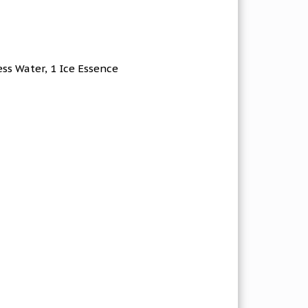
s Water, 1 Ice Essence