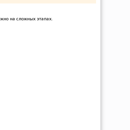
ажно на сложных этапах.