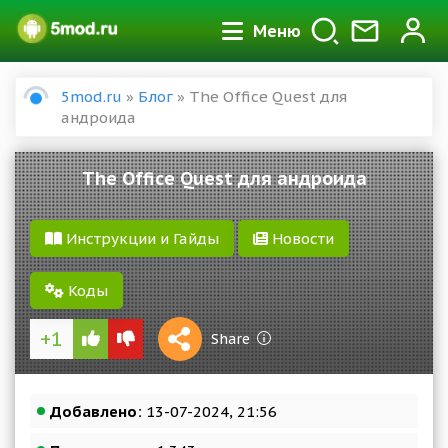
Меню
5mod.ru
»
Блог
» The Office Quest для
андроида
The Office Quest для андроида
Инструкции и Гайды
Новости
Коды
+1
1 S
Share
Reward
Добавлено:
13-07-2024, 21:56