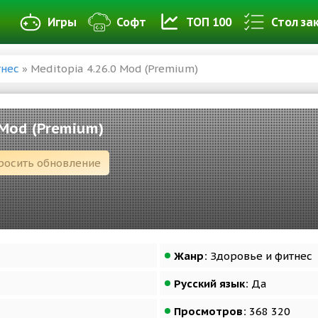
Игры
Софт
ТОП 100
Стол за
тнес
» Meditopia 4.26.0 Mod (Premium)
 Mod (Premium)
росить обновление
Жанр:
Здоровье и фитнес
Русский язык:
Да
Просмотров:
368 320