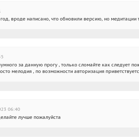
1
год, вроде написано, что обновили версию, но медитации 
55
зумного за данную прогу , только сломайте как следует по
осто мелодия , по возможности авторизация приветствуется
023 06:40
делайте лучше пожалуйста