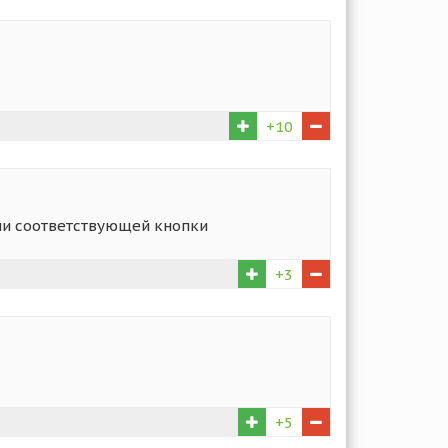
+10
тии соответствующей кнопки
+3
+5