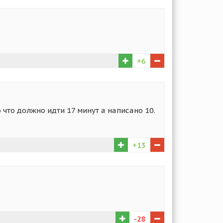
+6
 что должно идти 17 минут а написано 10.
+13
-28