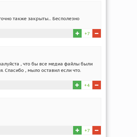
точно также закрыты... Бесполезно
+7
жалуйста , что бы все медиа файлы были
. Спасибо , мыло оставил если что.
+4
+7