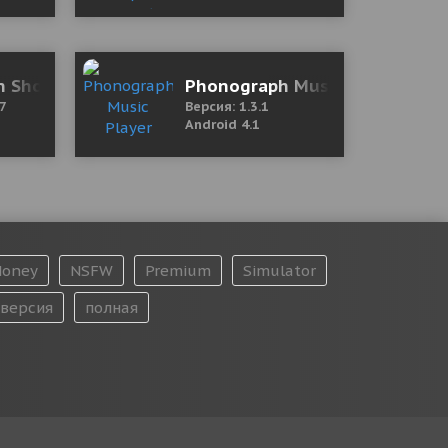
полная версия)
n Shooting Games 3D 1.21.0.27 Mod (One Hit Kill/U
Phonograph Music Player
27
Версия: 1.3.1
Android 4.1
oney
NSFW
Premium
Simulator
версия
полная