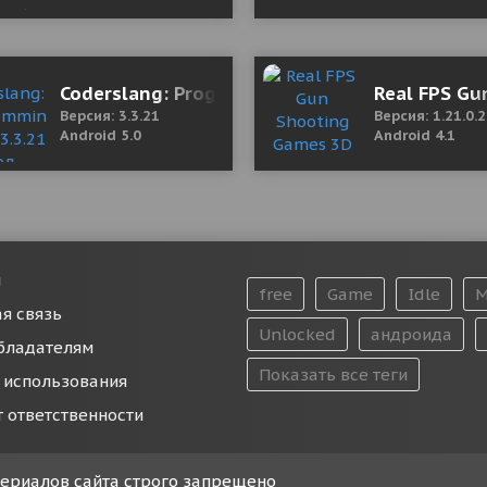
Premium)
Coderslang: Programming. Codin 3.3.21 Мод (
Real FPS Gu
Версия: 3.3.21
Версия: 1.21.0.
Android 5.0
Android 4.1
и
free
Game
Idle
M
я связь
Unlocked
андроида
бладателям
Показать все теги
 использования
т ответственности
атериалов сайта строго запрещено