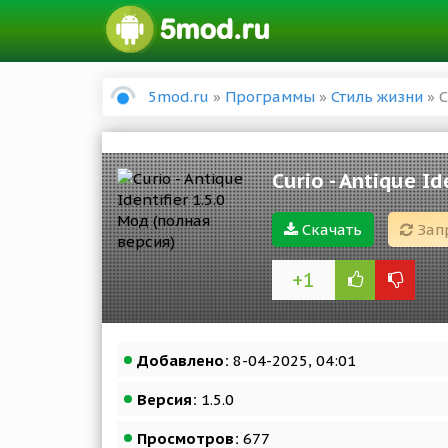
5mod.ru
»
Программы
»
Стиль жизни
» C
Curio - Antique I
Скачать
Зап
+1
Добавлено:
8-04-2025, 04:01
Версия:
1.5.0
Просмотров:
677