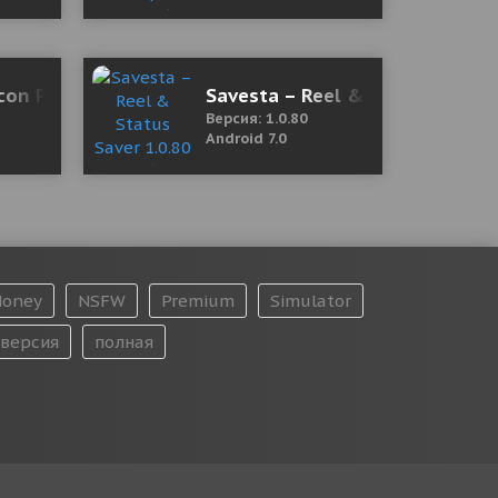
версия)
Icon Pack 8.9 Мод (полная версия)
Savesta – Reel & Status Saver 
Версия: 1.0.80
Android 7.0
oney
NSFW
Premium
Simulator
версия
полная