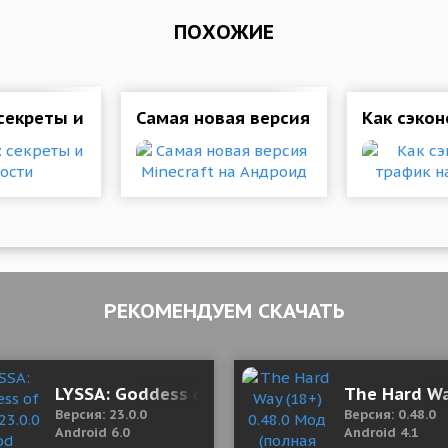
ПОХОЖИЕ
b523 Mod (Premium)
секреты и хитрости
Самая новая версия Minecraft на А
Как сэкон
РЕКОМЕНДУЕМ СКАЧАТЬ
od (Unlocked)
LYSSA: Goddess of LOVE 23.0.0 Mod (Damage
The Hard Wa
Версия: 23.0.0
Версия: 0.48.0
Android 6.0
Android 4.1