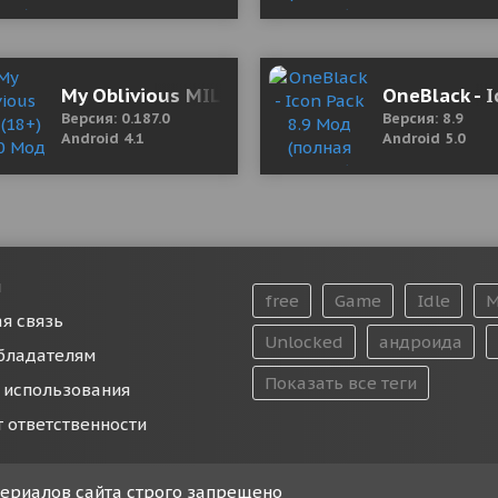
(полная версия)
My Oblivious MILF (18+) 0.187.0 Мод (полная 
OneBlack - 
Версия: 0.187.0
Версия: 8.9
Android 4.1
Android 5.0
и
free
Game
Idle
M
я связь
Unlocked
андроида
бладателям
Показать все теги
 использования
т ответственности
атериалов сайта строго запрещено