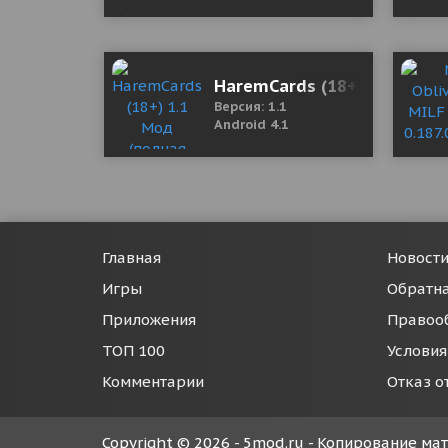
HaremCards (18+) 1.1 Мод 
Версия: 1.1
Android 4.1
Главная
Новост
Игры
Обратна
Приложения
Правоо
ТОП 100
Условия
Комментарии
Отказ о
Copyright © 2026 - 5mod.ru - Копирование м