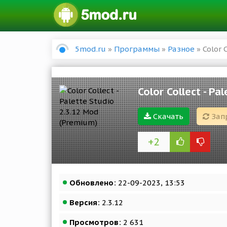
5mod.ru
»
Программы
»
Разное
» Color 
Color Collect - P
Скачать
Зап
+2
Обновлено:
22-09-2023, 13:53
Версия:
2.3.12
Просмотров:
2 631