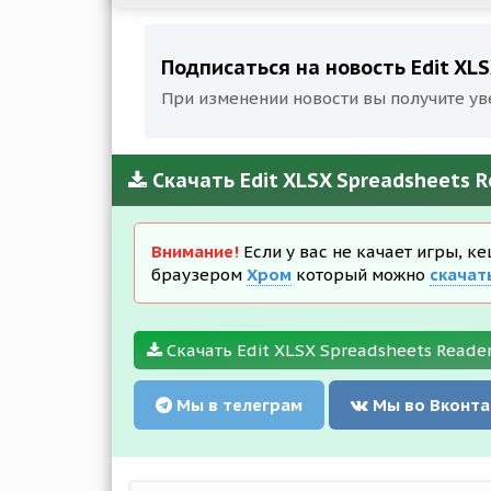
Подписаться на новость Edit XLS
При изменении новости вы получите ув
Скачать Edit XLSX Spreadsheets R
Внимание!
Если у вас не качает игры, к
браузером
Хром
который можно
скачат
Скачать Edit XLSX Spreadsheets Reader
Мы в телеграм
Мы во Вконта