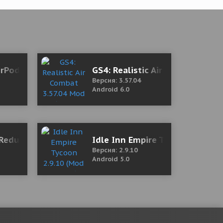
версия)
irPods Battery 1.3.3 Mod (Pro)
GS4: Realistic Air Combat 3.57
Версия: 3.57.04
Android 6.0
Reduce Your Snoring
Idle Inn Empire Tycoon 2.9.10
Версия: 2.9.10
Android 5.0