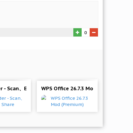
0
6 Mod (Unlocked)
r - Scan、Edit & Share
WPS Office 26.7.3 Mod (Premium)