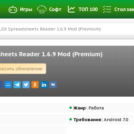
Игры
Софт
ТОП 100
Стол за
LSX Spreadsheets Reader 1.6.9 Mod (Premium)
sheets Reader 1.6.9 Mod (Premium)
росить обновление
Жанр:
Работа
Требования:
Android 7.0