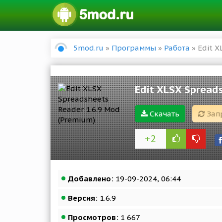
5mod.ru
»
Программы
»
Работа
» Edit X
Edit XLSX Spread
Скачать
Зап
+2
Добавлено:
19-09-2024, 06:44
Версия:
1.6.9
Просмотров:
1 667