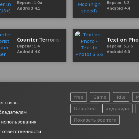
Версия: 1.0a
Версия: 3.2
Android 4.1
Android 4.4
од (полная версия)
Counter Terrorist Shooter Killer
Text on Phot
Версия: 1.4
Версия: 3.3.6
Android 4.0
Android 6.0
и
free
Game
Idle
M
я связь
Unlocked
андроида
бладателям
Показать все теги
 использования
т ответственности