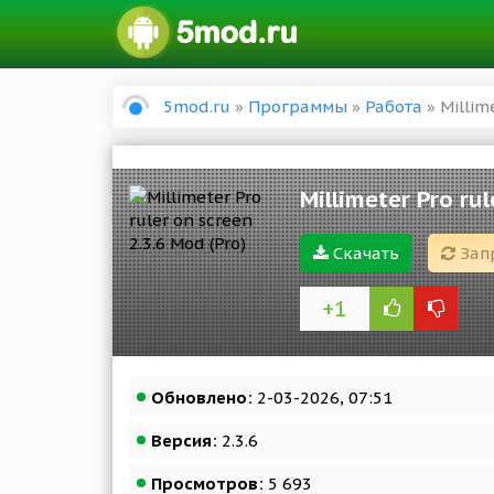
5mod.ru
»
Программы
»
Работа
» Millime
Millimeter Pro rul
Скачать
Зап
+1
Обновлено:
2-03-2026, 07:51
Версия:
2.3.6
Просмотров:
5 693