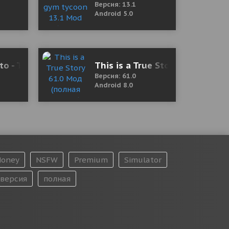
Версия: 13.1
Android 5.0
o - Text to Photos 3.3.6 Mod (Pro)
This is a True Story 61.0 Мод 
Версия: 61.0
Android 8.0
oney
NSFW
Premium
Simulator
версия
полная