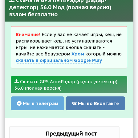
Скачать GPS АнтиРадар (радар-
детектор) 56.0 Мод (полная версия)
взлом бесплатно
Внимание!
Если у вас не качает игры, кеш, не
распаковывает кеш, не устанавливаются
игры, не нажимается кнопка скачать -
качайте все браузером
Хром
который можно
скачать в официальном Google Play
Скачать GPS АнтиРадар (радар-детектор)
56.0 (полная версия)
Мы в телеграм
Мы во Вконтакте
Предыдущий пост