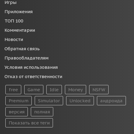
Игры
Приложения
ТОП 100
Комментарии
Новости
Обратная связь
Правообладателям
Условия использования
Отказ от ответственности
free
Game
Idle
Money
NSFW
Premium
Simulator
Unlocked
андроида
версия
полная
Показать все теги