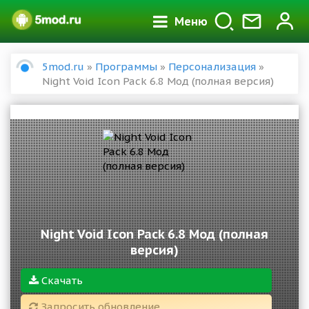
Меню
5mod.ru
»
Программы
»
Персонализация
»
Night Void Icon Pack 6.8 Мод (полная версия)
Night Void Icon Pack 6.8 Мод (полная
версия)
Скачать
Запросить обновление