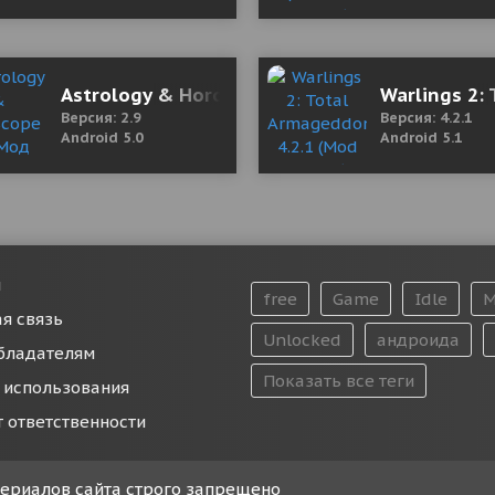
0.4.1 Мод (полная версия)
Astrology & Horoscope 2.9 Мод (полная верс
Warlings 2:
Версия: 2.9
Версия: 4.2.1
Android 5.0
Android 5.1
и
free
Game
Idle
M
я связь
Unlocked
андроида
бладателям
Показать все теги
 использования
т ответственности
атериалов сайта строго запрещено