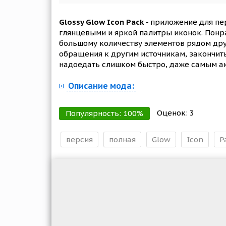
Glossy Glow Icon Pack
- приложение для пе
глянцевыми и яркой палитры иконок. Понра
большому количеству элементов рядом друг 
обращения к другим источникам, закончить
надоедать слишком быстро, даже самым а
Описание мода:
Оценок:
3
Популярность:
100
%
версия
полная
Glow
Icon
P