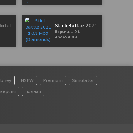
ия)
 Total Armageddon 4.2.1 (Mod Money)
Stick Battle 2021 1.0.1 Mod (D
Версия: 1.0.1
Android 4.4
oney
NSFW
Premium
Simulator
версия
полная