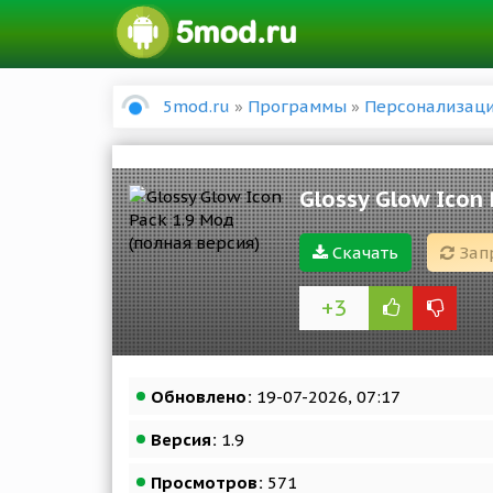
5mod.ru
»
Программы
»
Персонализац
Glossy Glow Icon
Скачать
Зап
+3
Обновлено:
19-07-2026, 07:17
Версия:
1.9
Просмотров:
571