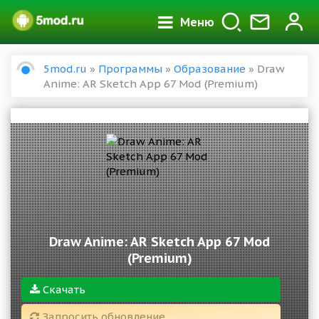
Меню
5mod.ru
»
Программы
»
Образование
» Draw
Anime: AR Sketch App 67 Mod (Premium)
Draw Anime: AR Sketch App 67 Mod
(Premium)
Скачать
Запросить обновление