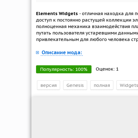
Elements Widgets
- отличная находка для 
доступ к постоянно растущей коллекции эл
полноценная механика взаимодействия пла
путать пользователя устаревшими данными
привлекательным для любого человека ст
Описание мода:
Оценок:
1
Популярность:
100
%
версия
Genesis
полная
Widget