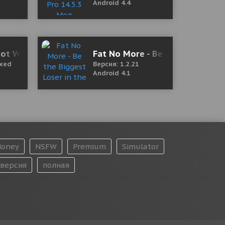
Android 4.4
mited Money/Medals)
ot Waagh! (18+) Final Fixed Мод (полная версия)
Fat No More - Be the Biggest L
ixed
Версия: 1.2.21
Android 4.1
oney
NSFW
Premium
Simulator
версия
полная