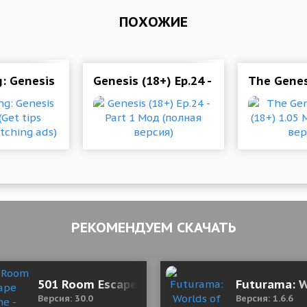
ПОХОЖИЕ
: Genesis 1.7 Mod (Get tips without watching ads)
Genesis (18+) Ep.24 - Part 1 Мод (по
The Genes
РЕКОМЕНДУЕМ СКАЧАТЬ
o
501 Room Escape Game - Mystery 30.0 Mod (M
Futurama: W
Версия: 30.0
Версия: 1.6.6