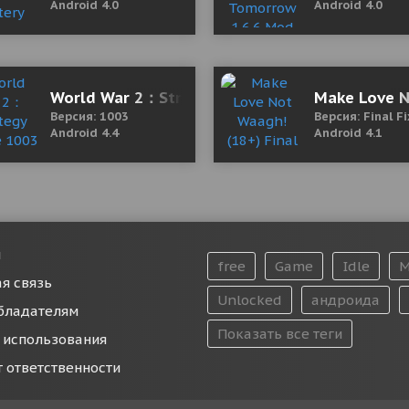
Android 4.0
Android 4.0
World War 2：Strategy Battle 1003 Mod (Unli
Make Love N
Версия: 1003
Версия: Final F
Android 4.4
Android 4.1
и
free
Game
Idle
M
я связь
Unlocked
андроида
бладателям
Показать все теги
 использования
т ответственности