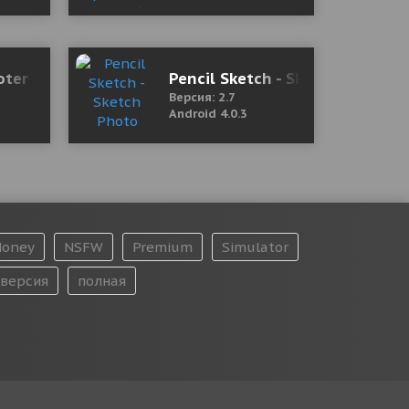
oter
Pencil Sketch - Sketch Photo 
Версия: 2.7
Android 4.0.3
oney
NSFW
Premium
Simulator
версия
полная