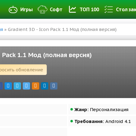
Игры
Софт
ТОП 100
Стол за
ия
» Gradient 3D - Icon Pack 1.1 Мод (полная версия)
n Pack 1.1 Мод (полная версия)
росить обновление
Жанр:
Персонализация
Требования:
Android 4.1