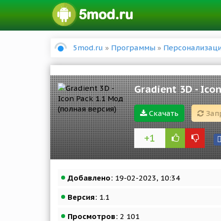
5mod.ru
»
Программы
»
Персонализац
Gradient 3D - Ico
Скачать
Зап
+1
Добавлено:
19-02-2023, 10:34
Версия:
1.1
Просмотров:
2 101