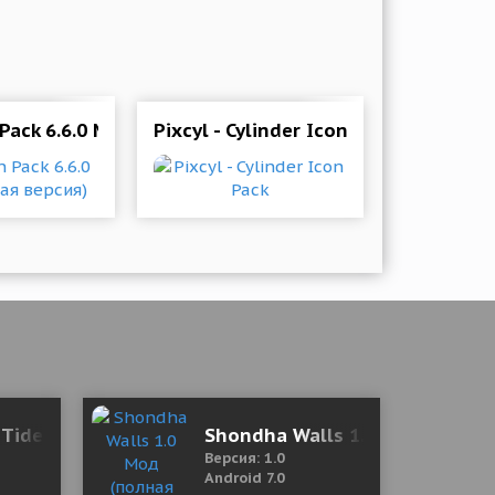
 Pack 6.6.0 Мод (полная версия)
Pixcyl - Cylinder Icon Pack
ee Shopping)
 Tide - Text RPG 1.13.5 Mod (Unlocked)
Shondha Walls 1.0 Мод (полна
Версия: 1.0
Android 7.0