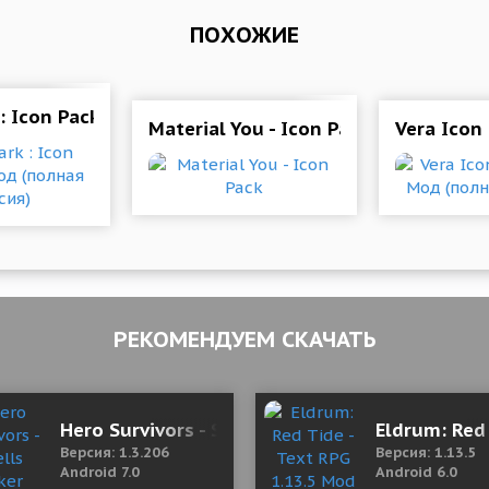
ПОХОЖИЕ
Мод (полная версия)
: Icon Pack 5.4 Мод (полная версия)
Material You - Icon Pack
Vera Icon
РЕКОМЕНДУЕМ СКАЧАТЬ
 (Unlimited BeyCoins)
Hero Survivors - Spells Maker 1.3.206 Mod (Fr
Eldrum: Red
Версия: 1.3.206
Версия: 1.13.5
Android 7.0
Android 6.0