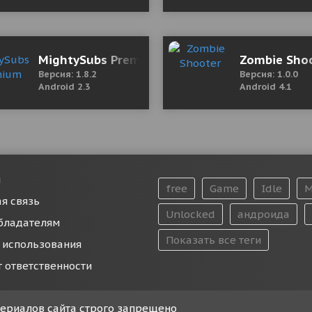
MightySubs Premium
Zombie Sho
Версия: 1.8.2
Версия: 1.0.0
Android 2.3
Android 4.1
и
free
Game
Idle
M
я связь
Unlocked
андроида
бладателям
Показать все теги
 использования
т ответственности
атериалов сайта строго запрещено