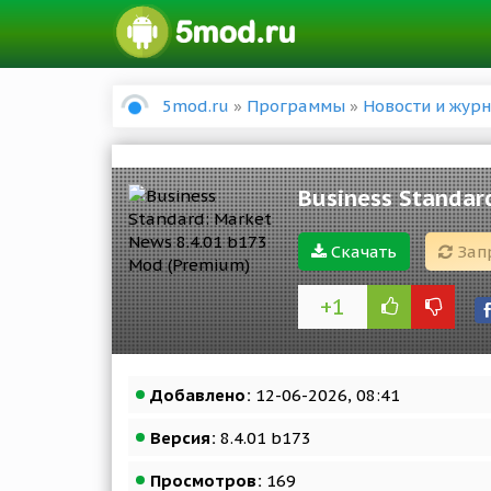
5mod.ru
»
Программы
»
Новости и жур
Business Standar
Скачать
Зап
+1
Добавлено:
12-06-2026, 08:41
Версия:
8.4.01 b173
Просмотров:
169