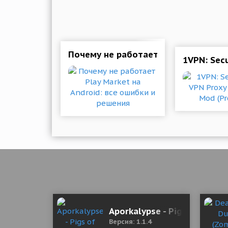
Почему не работает Play Market на
1VPN: Secu
Aporkalypse - Pigs of Doom
Версия: 1.1.4