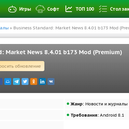
Игры
Софт
ТОП 100
Стол за
налы
» Business Standard: Market News 8.4.01 b173 Mod (Pr
d: Market News 8.4.01 b173 Mod (Premium)
росить обновление
Жанр:
Новости и журналы
Требования:
Android 8.1