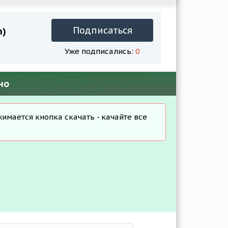
Подписаться
m)
Уже подписались:
0
но
жимается кнопка скачать - качайте все