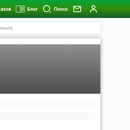
казов
Блог
Поиск
emium)