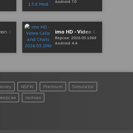
Android 7.0
on Escape 1.0.5 Mod (Physical strength)
imo HD - Video Calls and Chat
Версия: 2026.03.1068
Android 4.4
oney
NSFW
Premium
Simulator
версия
полная