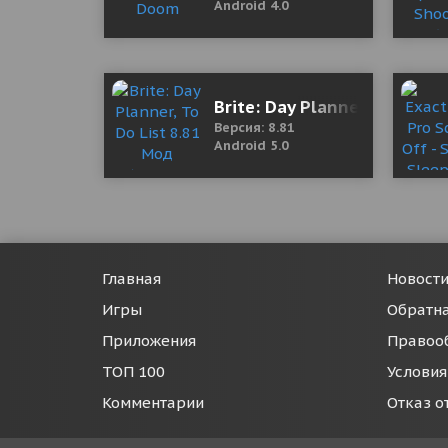
Android 4.0
Brite: Day Planner, To Do L
Версия: 8.81
Android 5.0
Главная
Новост
Игры
Обратна
Приложения
Правоо
ТОП 100
Условия
Комментарии
Отказ о