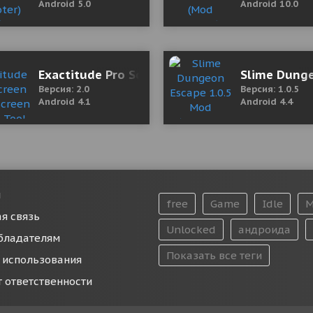
Android 5.0
Android 10.0
ist 8.81 Мод (полная версия)
Exactitude Pro Screen Off - Screen Sleep Tool
Slime Dunge
Версия: 2.0
Версия: 1.0.5
Android 4.1
Android 4.4
и
free
Game
Idle
M
я связь
Unlocked
андроида
бладателям
Показать все теги
 использования
т ответственности