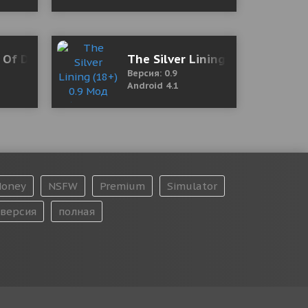
ная версия)
t Of Dungeons
The Silver Lining (18+) 0.9 Мо
Версия: 0.9
Android 4.1
oney
NSFW
Premium
Simulator
версия
полная