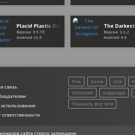
od (Unlocked)
Placid Plastic Duck Simulator 0.9.70 Мод (пол
The Darkes
Версия: 0.9.70
Версия: 1.1.2
Android 11.0
Android 4.4
и
free
Game
Idle
M
я связь
Unlocked
андроида
бладателям
Показать все теги
 использования
т ответственности
атериалов сайта строго запрещено