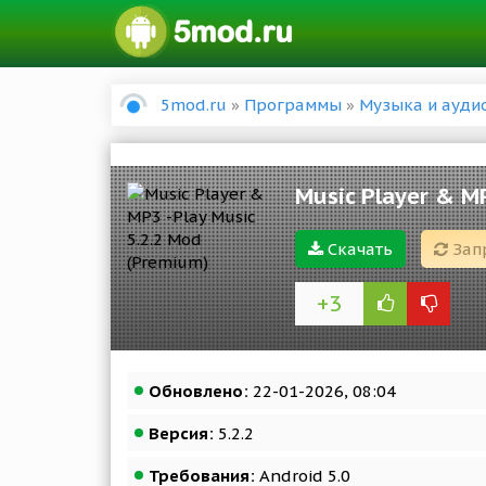
5mod.ru
»
Программы
»
Музыка и ауди
Music Player & M
Скачать
Зап
+3
Обновлено:
22-01-2026, 08:04
Версия:
5.2.2
Требования:
Android 5.0