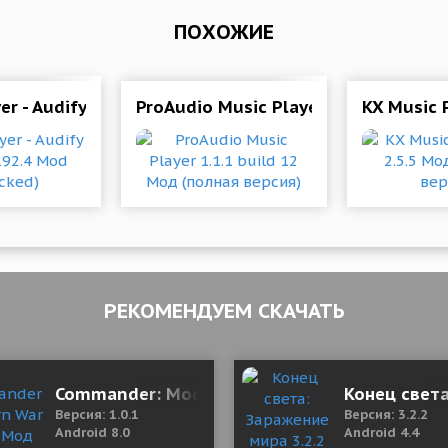
ПОХОЖИЕ
0 Mod (Pro)
er - Audify Player 1.192.4 Mod (Unlocked)
ProAudio Music Player 1.1.1 build 1
KX Music 
РЕКОМЕНДУЕМ СКАЧАТЬ
g Games: Kung Fu Fight 9.0 (Mod Money)
Commander: Modern War 1.0.1 Мод (полная в
Конец света
Версия: 1.0.1
Версия: 3.2.2
Android 8.0
Android 4.4