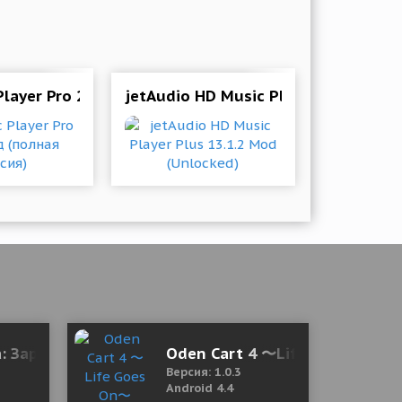
2 Мод (полная версия)
Player Pro 2.5.5 Мод (полная версия)
jetAudio HD Music Player Plus 13.1.
ерсия)
: Заражение мира 3.2.2 Mod (Money/No ads)
Oden Cart 4 〜Life Goes On〜
Версия: 1.0.3
Android 4.4