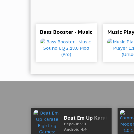
Bass Booster - Music Sound EQ 2.18.
Music Play
Beat Em Up Karate Fightin
Версия: 9.0
Android 4.4