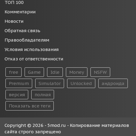
ТОП 100
Комментарии
Новости
Обратная связь
Правообладателям
Условия использования
Отказ от ответственности
free
Game
Idle
Money
NSFW
Premium
Simulator
Unlocked
андроида
версия
полная
Показать все теги
Copyright © 2026 - 5mod.ru - Копирование материалов
сайта строго запрещено