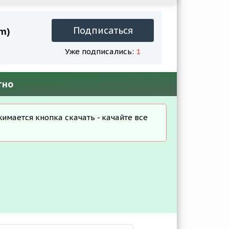
Подписаться
um)
Уже подписались:
1
тно
жимается кнопка скачать - качайте все