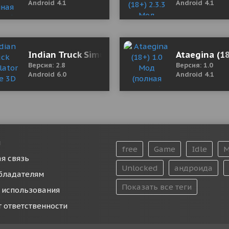
Android 4.1
Android 4.1
r Hungry/High Health/Energy)
Indian Truck Simulator Game 3D 2.8 (Mod Mon
Ataegina (1
Версия: 2.8
Версия: 1.0
Android 6.0
Android 4.1
и
free
Game
Idle
M
я связь
Unlocked
андроида
бладателям
Показать все теги
 использования
т ответственности