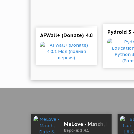
Pydroid 3 
AFWall+ (Donate) 4.0.1 Мод (полная 
MeLove - Match, Date & Cha
Версия: 1.4.1