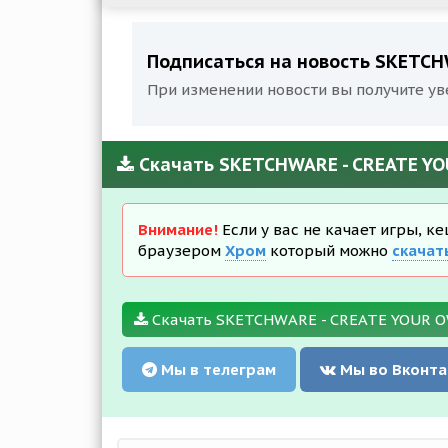
Подписаться на новость SKETCHW
При изменении новости вы получите ув
Скачать SKETCHWARE - CREATE YOU
Внимание!
Если у вас не качает игры, к
браузером
Хром
который можно
скачат
Скачать SKETCHWARE - CREATE YOUR OW
Мы в телеграм
Мы во Вконта