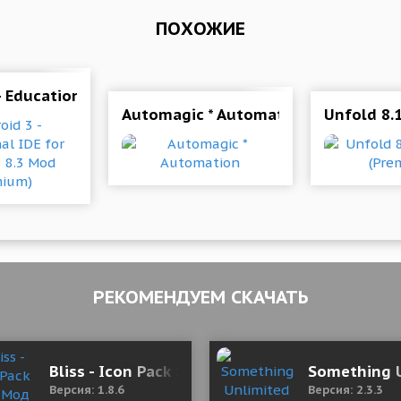
ПОХОЖИЕ
- Educational IDE for Python 3 8.3 Mod (Premium)
версия)
Automagic * Automation
Unfold 8.
РЕКОМЕНДУЕМ СКАЧАТЬ
t 1.4.1 Mod (Unlimited Gems)
Bliss - Icon Pack 1.8.6 Мод (полная версия)
Something U
Версия: 1.8.6
Версия: 2.3.3