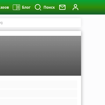
казов
Блог
Поиск
m)