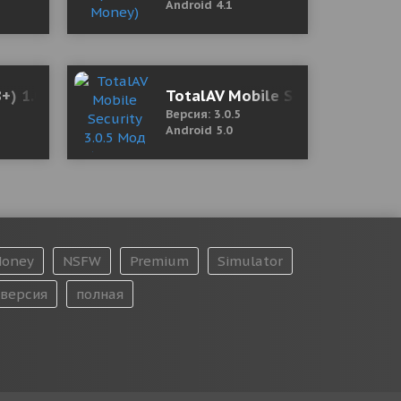
Android 4.1
ey)
8+) 1.0 Мод (полная версия)
TotalAV Mobile Security 3.0.5 
Версия: 3.0.5
Android 5.0
oney
NSFW
Premium
Simulator
версия
полная