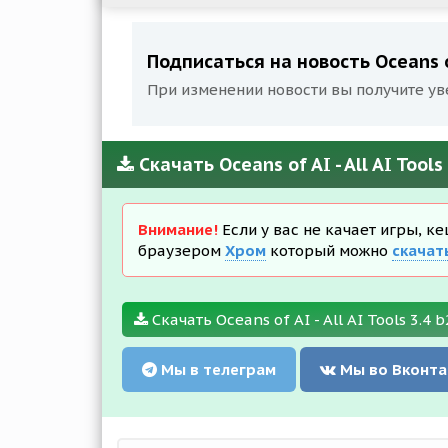
Подписаться на новость Oceans of 
При изменении новости вы получите ув
Скачать Oceans of AI - All AI Tool
Внимание!
Если у вас не качает игры, к
браузером
Хром
который можно
скачат
Скачать Oceans of AI - All AI Tools 3.4 
Мы в телеграм
Мы во Вконта