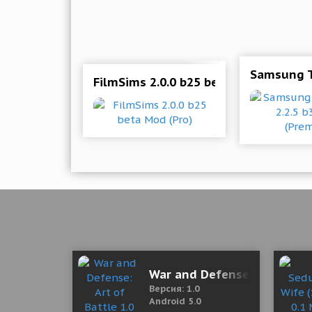
Samsung T
FilmSims 2.0.0 b25 beta Mod (Pro)
War and Defense: Art of Ba
Версия: 1.0
Android 5.0