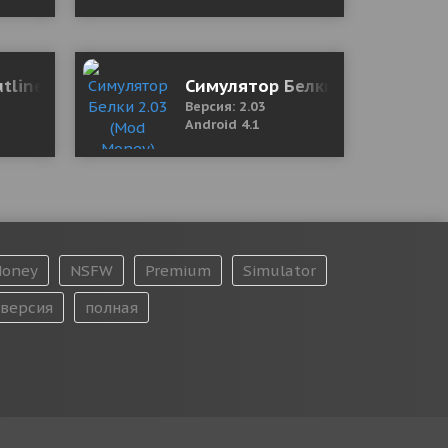
utlines, Notes, Mind Map
Симулятор Белки 2.03 (Mod M
Версия: 2.03
Android 4.1
oney
NSFW
Premium
Simulator
версия
полная