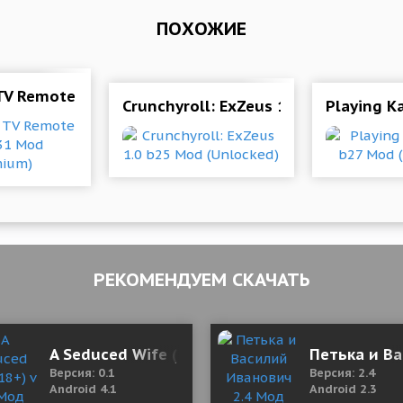
ПОХОЖИЕ
V Remote 2.2.5 b31 Mod (Premium)
Crunchyroll: ExZeus 1.0 b25 Mod (Un
Playing K
РЕКОМЕНДУЕМ СКАЧАТЬ
ttle 1.0 Mod (Get rewarded without watching ads)
A Seduced Wife (18+) v 0.1 Мод (полная верси
Петька и Ва
Версия: 0.1
Версия: 2.4
Android 4.1
Android 2.3