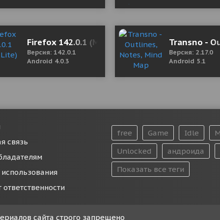
nlimited Diamonds)
Firefox 142.0.1 (Mod Lite)
Transno - O
Версия: 142.0.1
Версия: 2.17.0
Android 4.0.3
Android 5.1
и
free
Game
Idle
M
я связь
Unlocked
андроида
бладателям
Показать все теги
 использования
т ответственности
атериалов сайта строго запрещено