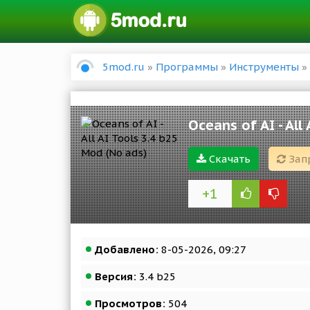
5mod.ru
»
Программы
»
Инструменты
» 
Oceans of AI - All
Скачать
Зап
+1
Добавлено:
8-05-2026, 09:27
Версия:
3.4 b25
Просмотров:
504