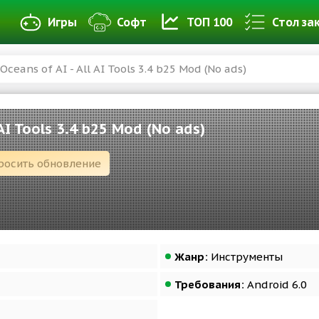
Игры
Софт
ТОП 100
Стол за
Oceans of AI - All AI Tools 3.4 b25 Mod (No ads)
 AI Tools 3.4 b25 Mod (No ads)
росить обновление
Жанр:
Инструменты
Требования:
Android 6.0