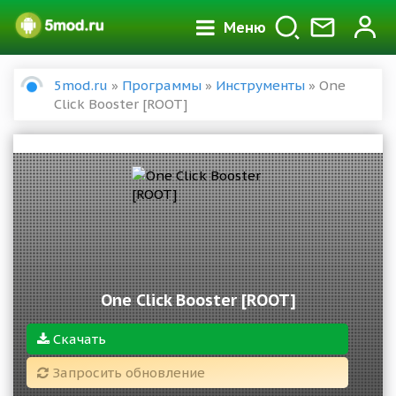
Меню
5mod.ru
»
Программы
»
Инструменты
» One
Click Booster [ROOT]
One Click Booster [ROOT]
Скачать
Запросить обновление