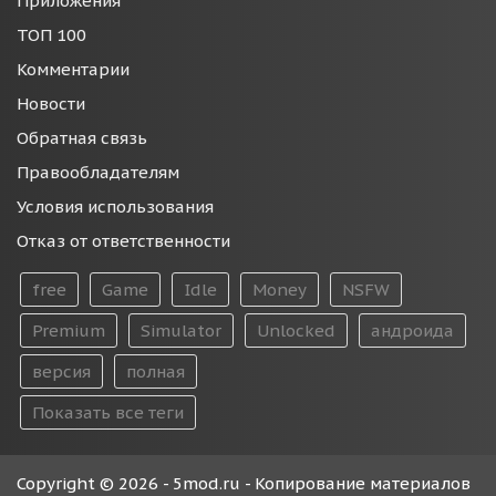
Приложения
ТОП 100
Комментарии
Новости
Обратная связь
Правообладателям
Условия использования
Отказ от ответственности
free
Game
Idle
Money
NSFW
Premium
Simulator
Unlocked
андроида
версия
полная
Показать все теги
Copyright © 2026 - 5mod.ru - Копирование материалов