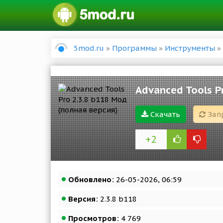
5mod.ru
»
Программы
»
Инструменты
» 
Advanced Tools P
Скачать
Зап
+2
Обновлено:
26-05-2026, 06:59
Версия:
2.3.8 b118
Просмотров:
4 769