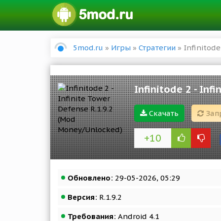
5mod.ru
»
Игры
»
Стратегии
» Infinitode
Infinitode 2 - In
Скачать
Зап
+10
Обновлено:
29-05-2026, 05:29
Версия:
R.1.9.2
Требования:
Android 4.1