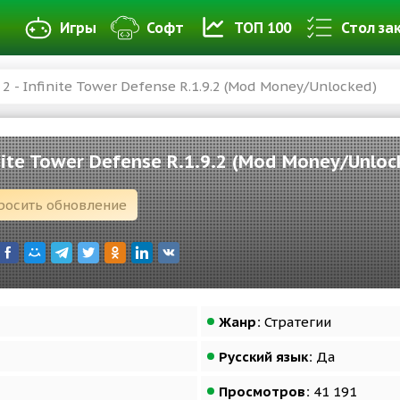
Игры
Софт
ТОП 100
Стол за
 2 - Infinite Tower Defense R.1.9.2 (Mod Money/Unlocked)
finite Tower Defense R.1.9.2 (Mod Money/Unloc
росить обновление
Жанр:
Стратегии
Русский язык:
Да
Просмотров:
41 191