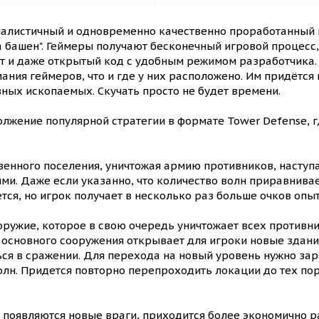
малистичный и одновременно качественно проработанный
а башен". Геймеры получают бесконечный игровой процесс
рт и даже открытый код с удобным режимом разработчика.
ния геймеров, что и где у них расположено. Им придётся н
ных ископаемых. Скучать просто не будет времени.
лжение популярной стратегии в формате Tower Defense, г
венного поселения, уничтожая армию противников, наступа
ми. Даже если указанно, что количество волн приравнивает
тся, но игрок получает в несколько раз больше очков опы
оружие, которое в свою очередь уничтожает всех противн
основного сооружения открывает для игроки новые здани
ься в сражении. Для перехода на новый уровень нужно зар
н. Придется повторно перепроходить локации до тех пор, 
, появляются новые враги, приходится более экономично 