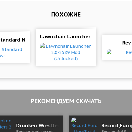
ПОХОЖИЕ
Lawnchair Launcher 2.0-2589 Mod (
Standard News
Rev
РЕКОМЕНДУЕМ СКАЧАТЬ
.0 Mod (Premium)
Drunken Wrestlers 2
Record,Europ
Версия: early access build 2862
Версия: 6.4.0