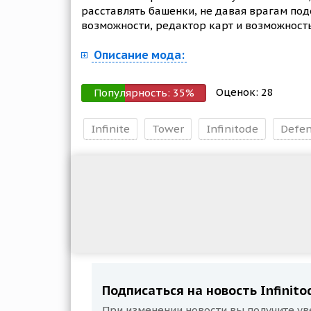
расставлять башенки, не давая врагам по
возможности, редактор карт и возможность
Описание мода:
Оценок:
28
Популярность:
35
%
Infinite
Tower
Infinitode
Defe
Подписаться на новость Infinitod
При изменении новости вы получите ув