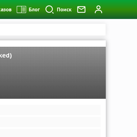
казов
Блог
Поиск
ked)