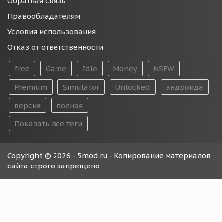
Обратная связь
Правообладателям
Условия использования
Отказ от ответственности
free
Game
Idle
Money
NSFW
Premium
Simulator
Unlocked
андроида
версия
полная
Показать все теги
Copyright © 2026 - 5mod.ru - Копирование материалов
сайта строго запрещено