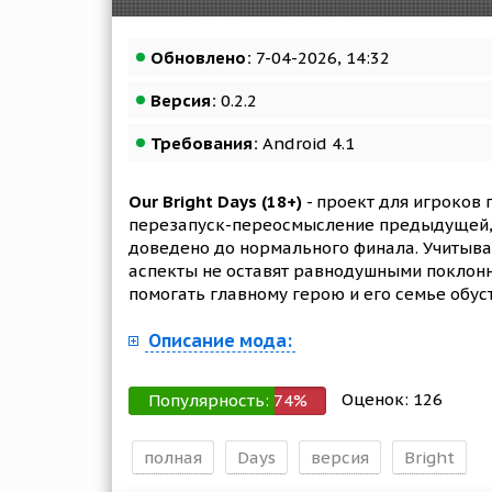
Обновлено:
7-04-2026, 14:32
Версия:
0.2.2
Требования:
Android 4.1
Our Bright Days (18+)
- проект для игроков
перезапуск-переосмысление предыдущей, н
доведено до нормального финала. Учитыва
аспекты не оставят равнодушными поклонн
помогать главному герою и его семье обус
Описание мода:
Оценок:
126
Популярность:
74
%
полная
Days
версия
Bright