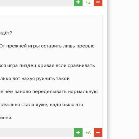
+2
ждёт?
. От прежней игры оставить лишь превью
м вся игра пиздец кривая если сравнивать
олько вот нахуя руинить такой
чше чем заново переделывать нормальную
 реально стала хуже, надо было это
йнёй.
+6