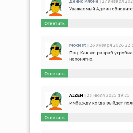
Денис Рябин
|
27 января 202
Уважаемый Админ обновите
Ответить
Modest
|
26 января 2026 22:
Ппц. Как же разраб угробил
непонятно.
Ответить
AIZEN
|
23 июля 2025 19:25
Имба,жду когда выйдет по
Ответить