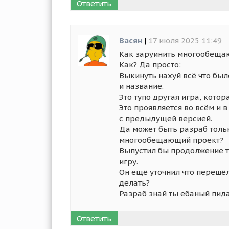
Ответить
Васян
|
17 июля 2025 11:49
Как заруинить многообещаю
Как? Да просто:
Выкинуть нахуй всё что был
и название.
Это тупо другая игра, котор
Это проявляется во всём и в
с предыдущей версией.
Да может быть разраб только
многообещающий проект?
Выпустил бы продолжение т
игру.
Он ещё уточнил что перешёл
делать?
Разраб знай ты ебаный пида
Ответить