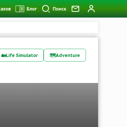
казов
Блог
Поиск
🏡
Life Simulator
🗺️
Adventure