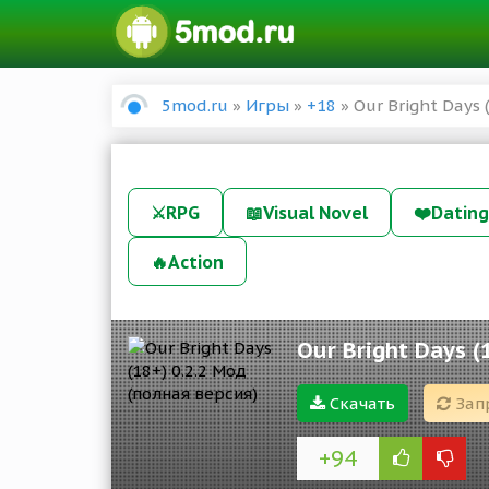
5mod.ru
»
Игры
»
+18
» Our Bright Days 
⚔️
RPG
📖
Visual Novel
❤️
Dating
🔥
Action
Our Bright Days (
Скачать
Зап
+94