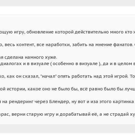
щую игру, обновление которой действительно много кто 
о, весь контент, все наработки, забить на мнение фанатов
ая сделана намного хуже.
 диалогах и в визуале ( особенно в визуале ), да и в цело
, как он сказал, "начал" опять работать над этой игрой. Т
ой истории, какое оно не было бы, всё равно было бы лу
 на рендеринг через Блендер, ну вот и иза этого картинка
рас, верни старую игру и дорабатывай её, а не страдай ху