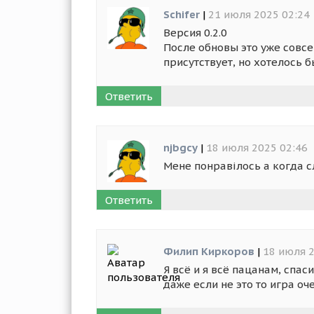
Schifer
|
21 июля 2025 02:24
Версия 0.2.0
После обновы это уже совсем
присутствует, но хотелось 
Ответить
njbgcy
|
18 июля 2025 02:46
Мене понравілось а когда 
Ответить
Филип Киркоров
|
18 июля 2
Я всё и я всё пацанам, спа
даже если не это то игра о