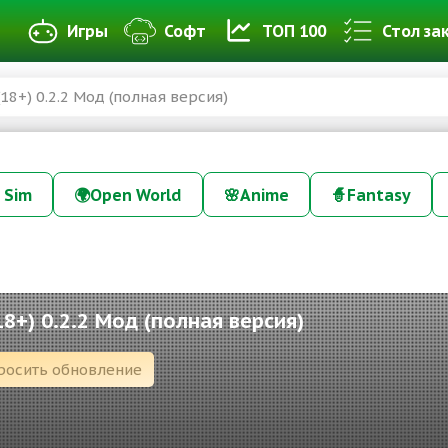
Игры
Софт
ТОП 100
Стол за
(18+) 0.2.2 Мод (полная версия)
 Sim
🌍
Open World
🌸
Anime
🧙
Fantasy
18+) 0.2.2 Мод (полная версия)
росить обновление