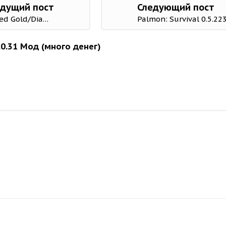
дущий пост
Следующий пост
Command Generals RTS 1.5.0 Mod (Unlimited Gold/Diamonds)
Palmon: Survival 0.5.2
0.31 Мод (много денег)