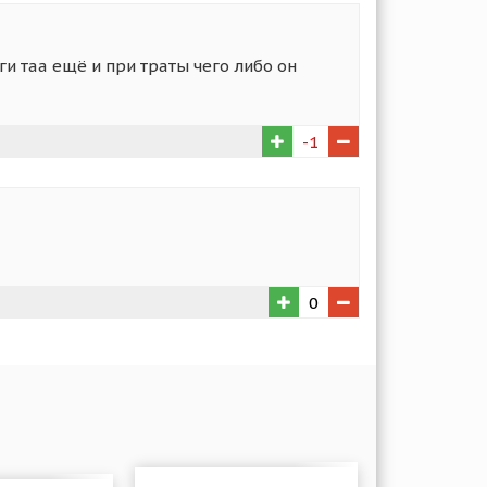
и таа ещё и при траты чего либо он
-1
0