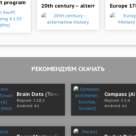
я версия)
ft programming 4.1.55 Mod (Pro)
20th century – alternative history
Europe 178
РЕКОМЕНДУЕМ СКАЧАТЬ
d (Dont need to watch ads to get rewards)
Brain Dots (Точки мозга) 2.18.2 (Mod Money)
Compass (Al
Версия: 2.18.2
Версия: 3.3.6
Android 4.1
Android 4.1