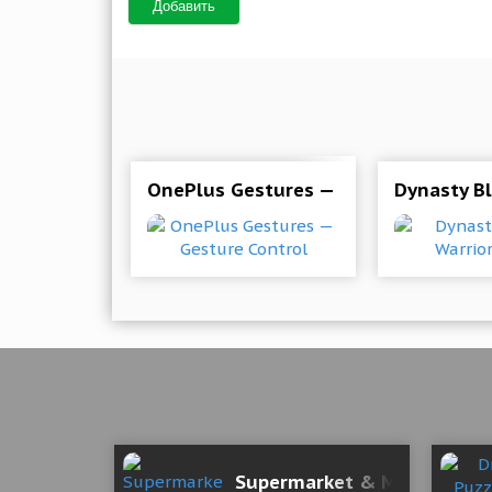
Добавить
OnePlus Gestures — Gesture Control
Dynasty B
Supermarket & Motel Simul