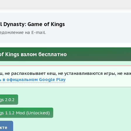
 Dynasty: Game of Kings
едомление на E-mail.
of Kings взлом бесплатно
еш, не распаковывает кеш, не устанавливаются игры, не на
ь в официальном Google Play
s 2.0.2
s 1.1.2 Mod (Unlocked)
кте