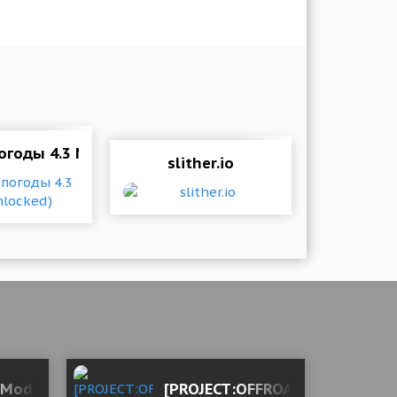
Money)
огоды 4.3 Mod (Unlocked)
slither.io
et tips without ads)
3 Mod (Premium)
[PROJECT:OFFROAD][20]