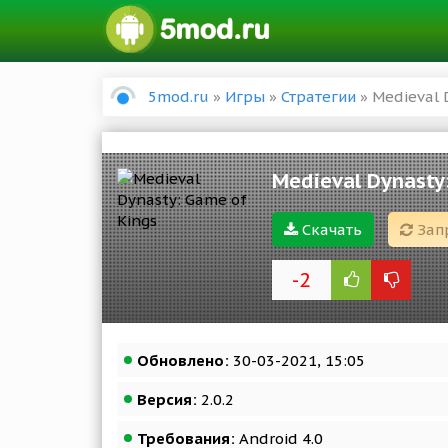
5mod.ru
»
Игры
»
Стратегии
» Medieval 
Medieval Dynasty
Скачать
Зап
-2
Обновлено:
30-03-2021, 15:05
Версия:
2.0.2
Требования:
Android 4.0