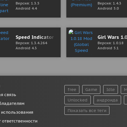
Версия: 1.3.5
Версия: 1.4.3
Android 4.4
Android 5.0
2 Mod (Free Shopping)
Speed Indicator
Girl Wars 1.
Версия: 1.3.4.264
Версия: 1.0.18
Android 4.3
Android 5.1
и
free
Game
Idle
M
я связь
Unlocked
андроида
бладателям
Показать все теги
 использования
т ответственности