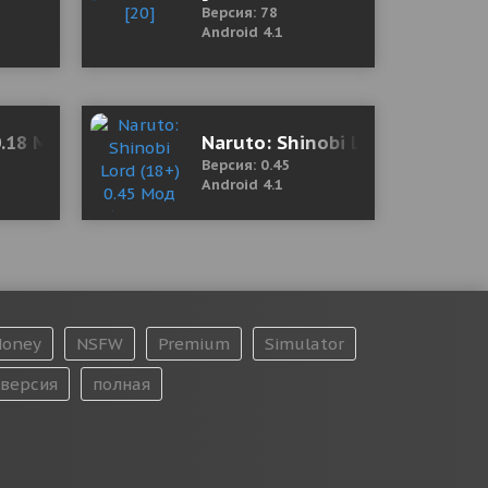
Версия: 78
Android 4.1
0.18 Mod (Global Speed Multiplier)
Naruto: Shinobi Lord (18+) 0.
Версия: 0.45
Android 4.1
oney
NSFW
Premium
Simulator
версия
полная