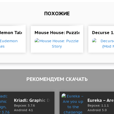
ПОХОЖИЕ
demon Tales
Mouse House: Puzzle Story
Decurse 1
РЕКОМЕНДУЕМ СКАЧАТЬ
ная версия)
Kriadl: Graphic Design, Editor 3.7.6 Mod (Pro)
Eureka – Are
Версия: 3.7.6
Версия: 1.1.1
Android 4.1
Android 5.0