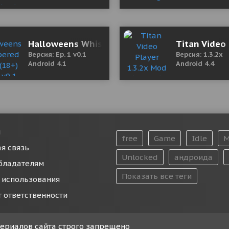
Halloweens Whispered Fate (18+) Ep. 1 v0.1 М
Titan Video 
Версия: Ep. 1 v0.1
Версия: 1.3.2x
Android 4.1
Android 4.4
и
free
Game
Idle
M
я связь
Unlocked
андроида
бладателям
Показать все теги
 использования
т ответственности
атериалов сайта строго запрещено