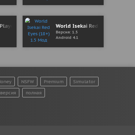
од (полная версия)
Player 1.3.2x Mod (No ads)
World Isekai Red Eyes (18+) 1.
Версия: 1.5
Android 4.1
oney
NSFW
Premium
Simulator
версия
полная