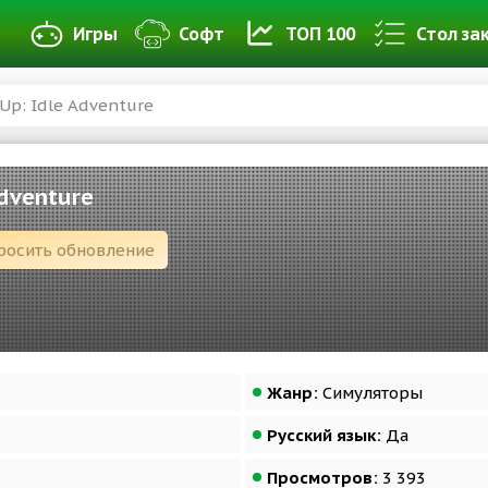
Игры
Софт
ТОП 100
Стол за
Up: Idle Adventure
Adventure
росить обновление
Жанр:
Симуляторы
Русский язык:
Да
Просмотров:
3 393