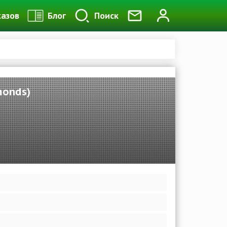
казов
Блог
Поиск
monds)