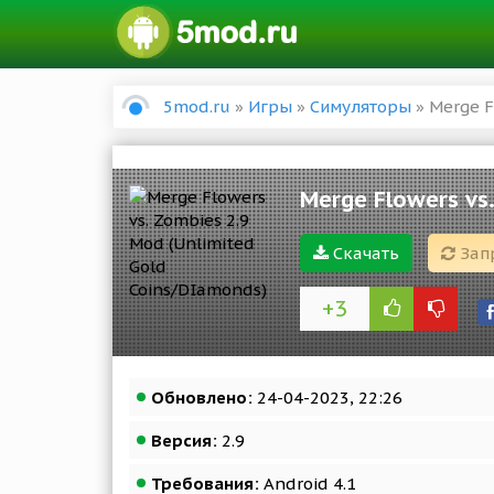
5mod.ru
»
Игры
»
Симуляторы
» Merge F
Merge Flowers vs
Скачать
Зап
+3
Обновлено:
24-04-2023, 22:26
Версия:
2.9
Требования:
Android 4.1