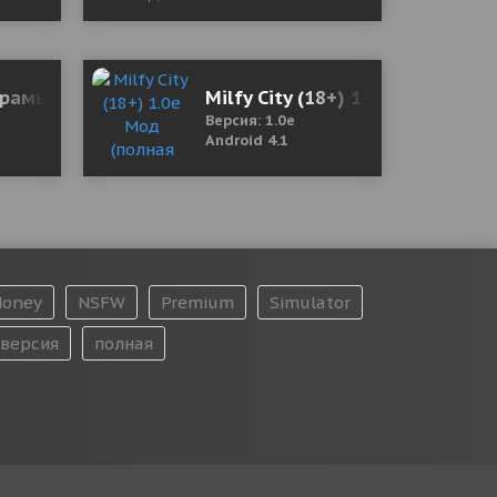
рамы онлайн 1.5.16 Мод (полная версия)
Milfy City (18+) 1.0e Мод (пол
Версия: 1.0e
Android 4.1
oney
NSFW
Premium
Simulator
версия
полная