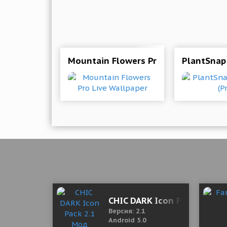
Mountain Flowers Pro Live Wallpaper
PlantSnap 
CHIC DARK Icon Pack 2.1 Мо
Версия: 2.1
Android 5.0