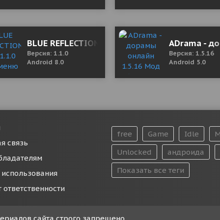
 версия)
BLUE REFLECTION SUN 1.1.0 Мод меню
ADrama - до
Версия: 1.1.0
Версия: 1.5.16
Android 8.0
Android 5.0
и
free
Game
Idle
M
я связь
Unlocked
андроида
бладателям
Показать все теги
 использования
т ответственности
атериалов сайта строго запрещено