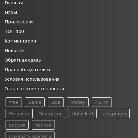
Главная
Игры
Приложения
ТОП 100
Комментарии
Новости
Обратная связь
Правообладателям
Условия использования
Отказ от ответственности
free
Game
Idle
Money
NSFW
Premium
Simulator
Unlocked
андроида
версия
полная
Показать все теги