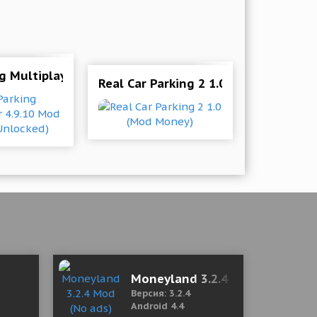
ng Multiplayer 4.9.10 Mod (Money/Unlocked)
Real Car Parking 2 1.0 (Mod Money)
Moneyland 3.2.4 Mod (No ads)
Версия: 3.2.4
Android 4.4