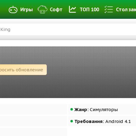
Игры
Софт
ТОП 100
Стол за
 King
росить обновление
Жанр:
Симуляторы
Требования:
Android 4.1