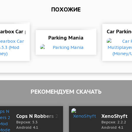
ПОХОЖИЕ
arbox Car parking 4.5.3 (Mod Money)
Car Parki
Parking Mania
РЕКОМЕНДУЕМ СКАЧАТЬ
полная версия)
Cops N Robbers 2 5.3 Mod (GodMode & More)
XenoShyft
Версия: 5.3
Версия: 2.2.2
Android 4.1
Android 4.1