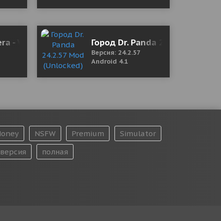
hopping)
ra - Video Recorder 19.1.0 Mod (Unlocked)
Город Dr. Panda 24.2.57 Mod (U
Версия: 24.2.57
Android 4.1
oney
NSFW
Premium
Simulator
версия
полная