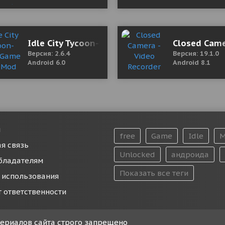
lot of banknotes)
Idle City Tycoon-Build Game 2.6.4 Mod (Free S
Closed Came
Версия: 2.6.4
Версия: 19.1.0
Android 6.0
Android 8.1
и
free
Game
Idle
M
я связь
Unlocked
андроида
бладателям
Показать все теги
 использования
т ответственности
атериалов сайта строго запрещено