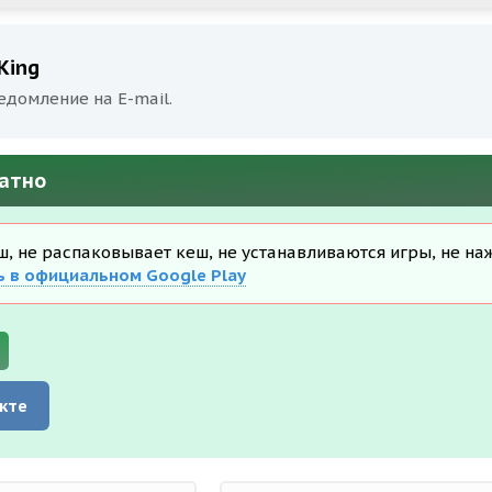
King
едомление на E-mail.
латно
еш, не распаковывает кеш, не устанавливаются игры, не на
ь в официальном Google Play
кте