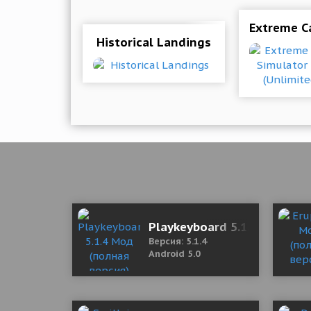
Extreme Ca
Historical Landings
Playkeyboard 5.1.4 Мод (по
Версия: 5.1.4
Android 5.0