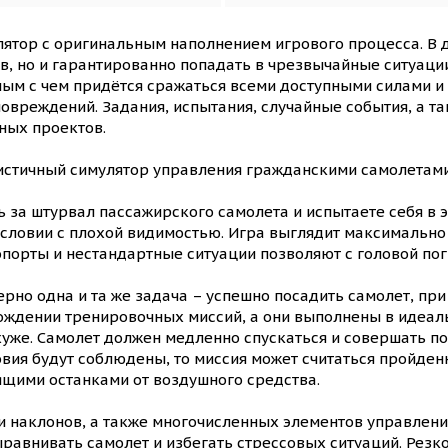
ятор с оригинальным наполнением игрового процесса. В д
 но и гарантированно попадать в чрезвычайные ситуации.
мым с чем придётся сражаться всеми доступными силами и
овреждений. Задания, испытания, случайные события, а та
ных проектов.
стичный симулятор управления гражданскими самолетами
 за штурвал пассажирского самолета и испытаете себя в 
словии с плохой видимостью. Игра выглядит максимально
опорты и нестандартные ситуации позволяют с головой пог
рно одна и та же задача – успешно посадить самолет, при 
ждении тренировочных миссий, а они выполнены в идеаль
хуже. Самолет должен медленно спускаться и совершать по
вия будут соблюдены, то миссия может считаться пройденн
щими останками от воздушного средства.
 наклонов, а также многочисленных элементов управлени
равнивать самолет и избегать стрессовых ситуаций. Резко