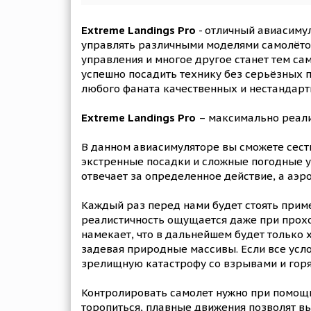
Extreme Landings Pro
- отличный авиасимул
управлять различными моделями самолётов,
управления и многое другое станет тем са
успешно посадить технику без серьёзных п
любого фаната качественных и нестандарт
Extreme Landings Pro
– максимально реали
В данном авиасимуляторе вы сможете сесть
экстренные посадки и сложные погодные у
отвечает за определенное действие, а аэр
Каждый раз перед нами будет стоять приме
реалистичность ощущается даже при прохо
намекает, что в дальнейшем будет только 
задевая природные массивы. Если все усло
зрелищную катастрофу со взрывами и горя
Контролировать самолет нужно при помощи
торопиться, плавные движения позволят вы