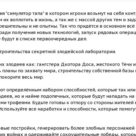
я "симулятор тапа" в котором игроки возьмут на себя кон
их воплотить в жизнь, а так же с массой других тем и за
ешительны и не опытны. Так что придётся в основном всё в
ади получения новых технологий, запуск рядовых операц
е будут в списке первоочередных дел.
троительства секретной злодейской лаборатории.
их злодеев как: гангстера Дкотора Доса, жестокого Течи 
 планы по захвату мира, строительству собственной базы
покорите весь мир.
ют определённым набором способностей, которые так или 
лодеев, но и найме подопечных, которые будут нападать на
ми трофеями. Будьте готовы к отпору со стороны жителей 
 Используйте все наработки и способности, которые помогу
вые постройки, генерировать более злобных персонажей и
ских войнах и одерживайте сокрушительные победы, кото