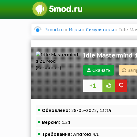
5mod.ru
»
Игры
»
Симуляторы
» Idle Ma
Idle Mastermind 
Скачать
Зап
+1
Обновлено:
28-05-2022, 13:19
Версия:
1.21
Требования:
Android 4.1