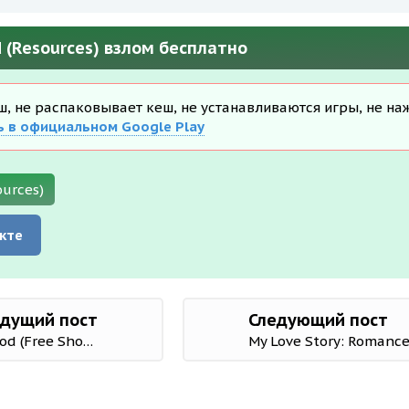
 (Resources) взлом бесплатно
еш, не распаковывает кеш, не устанавливаются игры, не на
ь в официальном Google Play
ources)
кте
дущий пост
Следующий пост
IDBS Simulator Bus Lintas Sumatera 3.2 Mod (Free Shopping)
My Love Story: Romance