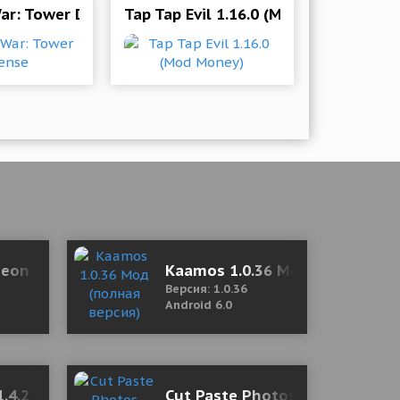
r Cost)
ar: Tower Defense
Tap Tap Evil 1.16.0 (Mod Money)
я версия)
eon 1.0.4 Mod (No SC/God Mod/One Hit Skill)
Kaamos 1.0.36 Мод (полная ве
Версия: 1.0.36
Android 6.0
.4.2 Mod (No ads)
Cut Paste Photos 9.21.1 Mod (