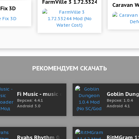
FarmVille 3 1.72.53244 Mod (No Wate
Caravan W
Fix 3D
РЕКОМЕНДУЕМ СКАЧАТЬ
Fi Music - music downloader 4.4.1 Мод (полна
Goblin Dung
Версия: 4.4.1
Версия: 1.0.4
Android 5.0
Android 4.1
ed)
Ryahs Rhythm 0.17.62 b391 (Mod Money)
RitMGram 11