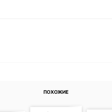
ПОХОЖИЕ
Game 15.3 Mod (Unlimited gold coins)