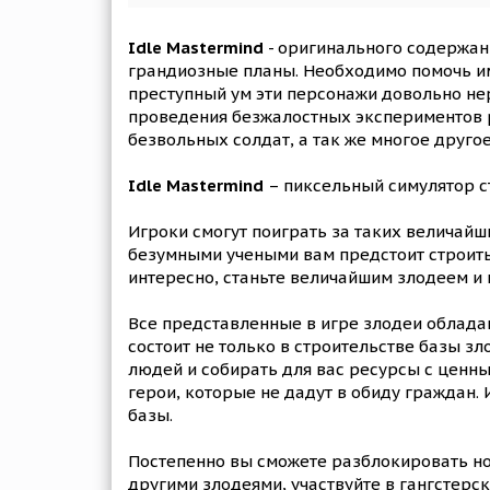
Idle Mastermind
- оригинального содержани
грандиозные планы. Необходимо помочь им 
преступный ум эти персонажи довольно нер
проведения безжалостных экспериментов р
безвольных солдат, а так же многое друго
Idle Mastermind
– пиксельный симулятор с
Игроки смогут поиграть за таких величайш
безумными учеными вам предстоит строить
интересно, станьте величайшим злодеем и 
Все представленные в игре злодеи облада
состоит не только в строительстве базы з
людей и собирать для вас ресурсы с ценны
герои, которые не дадут в обиду граждан.
базы.
Постепенно вы сможете разблокировать но
другими злодеями, участвуйте в гангстер