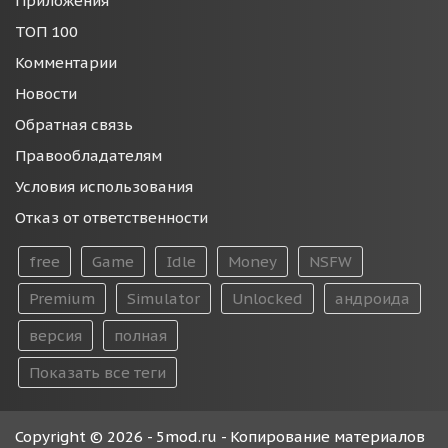
Приложения
ТОП 100
Комментарии
Новости
Обратная связь
Правообладателям
Условия использования
Отказ от ответственности
free
Game
Idle
Money
NSFW
Premium
Simulator
Unlocked
андроида
версия
полная
Показать все теги
Copyright © 2026 - 5mod.ru - Копирование материалов