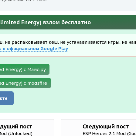
nlimited Energy) взлом бесплатно
еш, не распаковывает кеш, не устанавливаются игры, не на
ь в официальном Google Play
ed Energy) с Майл.ру
ed Energy) с modsfire
кте
дущий пост
Следующий пост
Mod (Unlocked)
ESP Heroes 2.1 Mod (G