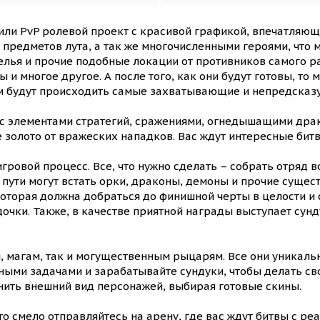
 или PvP ролевой проект с красивой графикой, впечатляю
предметов лута, а так же многочисленными героями, что м
елья и прочие подобные локации от противников самого р
и многое другое. А после того, как они будут готовы, то
ам будут происходить самые захватывающие и непредсказ
 с элементами стратегий, сражениями, огнедышащими др
золото от вражеских нападков. Вас ждут интересные битв
гровой процесс. Все, что нужно сделать – собрать отряд в
пути могут встать орки, драконы, демоны и прочие сущест
оторая должна добраться до финишной черты в целости и со
очки. Также, в качестве приятной награды выступает сун
, магам, так и могущественным рыцарям. Все они уникаль
нными задачами и зарабатывайте сундуки, чтобы делать с
нить внешний вид персонажей, выбирая готовые скины.
то смело отправляйтесь на арену, где вас ждут битвы с р