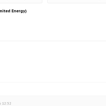
mited Energy)
 12:52