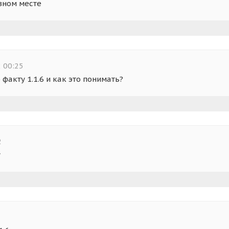
вном месте
 00:25
о факту 1.1.6 и как это понимать?
2
у