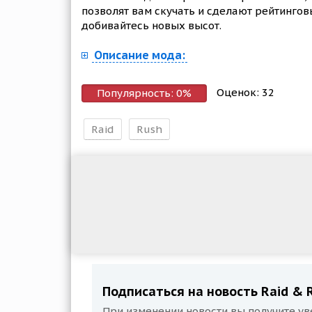
позволят вам скучать и сделают рейтинго
добивайтесь новых высот.
Описание мода:
Оценок:
32
Популярность:
0
%
Raid
Rush
Подписаться на новость Raid & R
При изменении новости вы получите ув