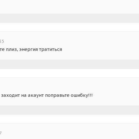
35
те плиз, энергия тратиться
5
 заходит на акаунт поправьте ошибку!!!
7